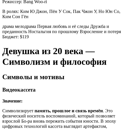
Режиссер:
Bang Woo-ri
В ролях:
Ким Ю Джон, Пён У Сок, Пак Чжон У, Но Юн Со,
Ким Сон Гён
драма
мелодрама
Первая любовь и её следы
Дружба и
преданность
Ностальгия по прошлому
Взросление и потеря
Бюджет:
$119
Девушка из 20 века —
Символизм и философия
Символы и мотивы
Видеокассета
Значение:
Символизирует
память, прошлое и связь времён
. Это
физический носитель воспоминаний, который позволяет
взрослой Бо-ра вновь пережить события юности. В эпоху
цифровых технологий кассета выглядит артефактом,