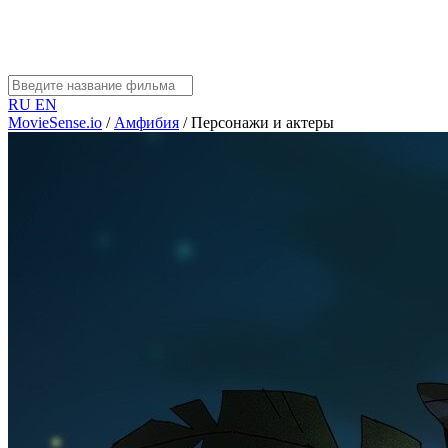
RU
EN
MovieSense.io
/
Амфибия
/
Персонажи и актеры