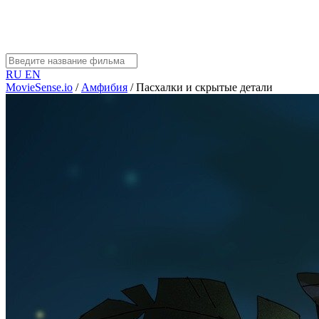
RU
EN
MovieSense.io
/
Амфибия
/
Пасхалки и скрытые детали