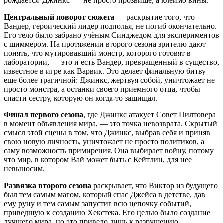
рождается 'Джинкс' — не просто прозвище, а клеймо вины.
Центральный поворот сюжета
— раскрытие того, что
Вандер, героический лидер подполья, не погиб окончательно.
Его тело было забрано учёным Синджедом для экспериментов
с шиммером. На протяжении второго сезона зрителю дают
понять, что мутировавший монстр, которого готовят в
лаборатории, — это и есть Вандер, превращенный в существо,
известное в игре как Варвик. Это делает финальную битву
еще более трагичной: Джинкс, жертвуя собой, уничтожает не
просто монстра, а останки своего приемного отца, чтобы
спасти сестру, которую он когда-то защищал.
Финал первого сезона
, где Джинкс атакует Совет Пилтовера
в момент объявления мира, — это точка невозврата. Скрытый
смысл этой сцены в том, что Джинкс, выбрав себя и приняв
свою новую личность, уничтожает не просто политиков, а
саму возможность примирения. Она выбирает войну, потому
что мир, в котором Вай может быть с Кейтлин, для нее
невыносим.
Развязка второго сезона
раскрывает, что Виктор из будущего
был тем самым магом, который спас Джейса в детстве, дав
ему руну и тем самым запустив всю цепочку событий,
приведшую к созданию Хекстека. Его целью было создание
лучшего мира, но это привело лишь к разрушению.