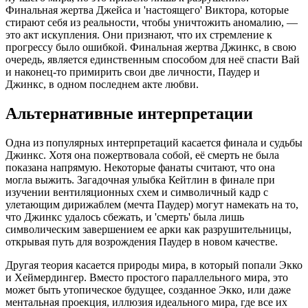
Финальная жертва Джейса и 'настоящего' Виктора, которые
стирают себя из реальности, чтобы уничтожить аномалию, —
это акт искупления. Они признают, что их стремление к
прогрессу было ошибкой. Финальная жертва Джинкс, в свою
очередь, является единственным способом для неё спасти Вай
и наконец-то примирить свои две личности, Паудер и
Джинкс, в одном последнем акте любви.
Альтернативные интерпретации
Одна из популярных интерпретаций касается финала и судьбы
Джинкс. Хотя она пожертвовала собой, её смерть не была
показана напрямую. Некоторые фанаты считают, что она
могла выжить. Загадочная улыбка Кейтлин в финале при
изучении вентиляционных схем и символичный кадр с
улетающим дирижаблем (мечта Паудер) могут намекать на то,
что Джинкс удалось сбежать, и 'смерть' была лишь
символическим завершением ее арки как разрушительницы,
открывая путь для возрождения Паудер в новом качестве.
Другая теория касается природы мира, в который попали Экко
и Хеймердингер. Вместо простого параллельного мира, это
может быть утопическое будущее, созданное Экко, или даже
ментальная проекция, иллюзия идеального мира, где все их