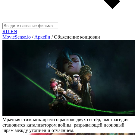
RU
EN
MovieSense.io
/
Аркейн
/
Объяснение концовки
Мрачная стимпанк-драма о расколе двух сестёр, чья трагедия
становится катализатором войны, разрывающей неоновый
шрам между утопией и отчаянием.