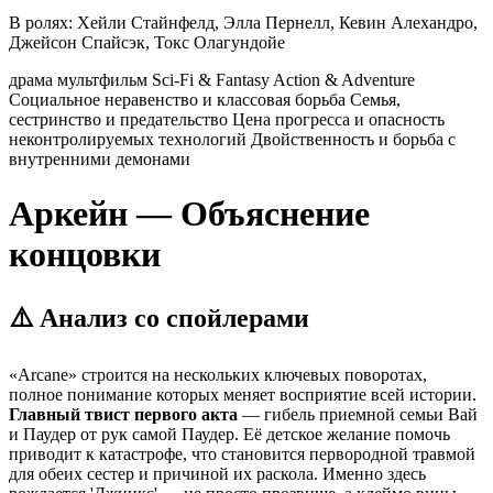
В ролях:
Хейли Стайнфелд, Элла Пернелл, Кевин Алехандро,
Джейсон Спайсэк, Токс Олагундойе
драма
мультфильм
Sci-Fi & Fantasy
Action & Adventure
Социальное неравенство и классовая борьба
Семья,
сестринство и предательство
Цена прогресса и опасность
неконтролируемых технологий
Двойственность и борьба с
внутренними демонами
Аркейн — Объяснение
концовки
⚠️ Анализ со спойлерами
«Arcane» строится на нескольких ключевых поворотах,
полное понимание которых меняет восприятие всей истории.
Главный твист первого акта
— гибель приемной семьи Вай
и Паудер от рук самой Паудер. Её детское желание помочь
приводит к катастрофе, что становится первородной травмой
для обеих сестер и причиной их раскола. Именно здесь