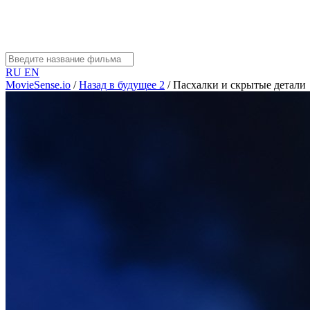
RU
EN
MovieSense.io
/
Назад в будущее 2
/
Пасхалки и скрытые детали