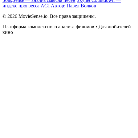
SongSense — анализ смысла песен
Skynet Countdown —
индекс прогресса AGI
Автор: Павел Волков
© 2026 MovieSense.io. Все права защищены.
Платформа комплексного анализа фильмов • Для любителей
кино