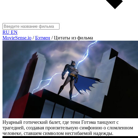
RU
EN
MovieSense.io
/
Бэтмен
/
Цитаты из фильма
Нуарный готический балет, где тени Готэма танцуют с
трагедией, создавая пронзительную симфонию о сломленном
человеке, ставшем символом несгибаемой надежды.