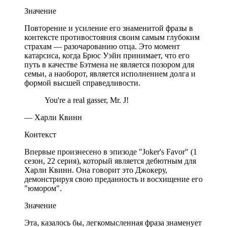
Значение
Повторение и усиление его знаменитой фразы в
контексте противостояния своим самым глубоким
страхам — разочарованию отца. Это момент
катарсиса, когда Брюс Уэйн принимает, что его
путь в качестве Бэтмена не является позором для
семьи, а наоборот, является исполнением долга и
формой высшей справедливости.
You're a real gasser, Mr. J!
— Харли Квинн
Контекст
Впервые произнесено в эпизоде "Joker's Favor" (1
сезон, 22 серия), который является дебютным для
Харли Квинн. Она говорит это Джокеру,
демонстрируя свою преданность и восхищение его
"юмором".
Значение
Эта, казалось бы, легкомысленная фраза знаменует