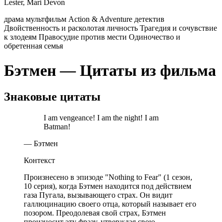
Lester, Mari Devon
драма
мультфильм
Action & Adventure
детектив
Двойственность и расколотая личность
Трагедия и сочувствие
к злодеям
Правосудие против мести
Одиночество и
обретенная семья
Бэтмен — Цитаты из фильма
Знаковые цитаты
I am vengeance! I am the night! I am
Batman!
— Бэтмен
Контекст
Произнесено в эпизоде "Nothing to Fear" (1 сезон,
10 серия), когда Бэтмен находится под действием
газа Пугала, вызывающего страх. Он видит
галлюцинацию своего отца, который называет его
позором. Преодолевая свой страх, Бэтмен
произносит эту фразу, утверждая свою