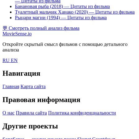
— Цитаты из фильма
Банановая рыба (2018)
— Цитаты из фильма
Туалетный мальчик Ханако (2020)
— Цитаты из фильма
Рыцари магии (1994)
— Цитаты из фильма
💬
Смотреть полный анализ фильма
MovieSense.io
Откройте скрытый смысл фильмов с помощью детального
анализа
RU
EN
Навигация
Главная
Карта сайта
Правовая информация
О нас
Правила сайта
Политика конфиденциальности
Другие проекты