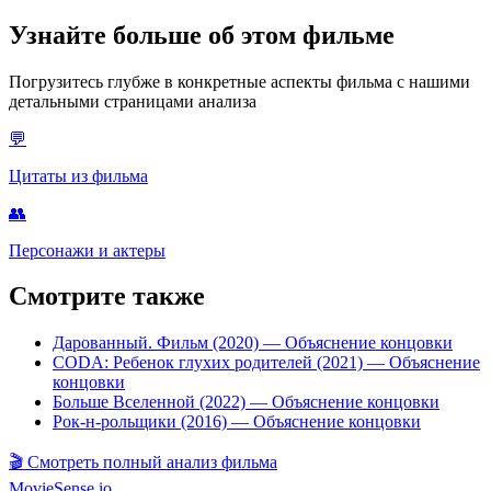
Узнайте больше об этом фильме
Погрузитесь глубже в конкретные аспекты фильма с нашими
детальными страницами анализа
💬
Цитаты из фильма
👥
Персонажи и актеры
Смотрите также
Дарованный. Фильм (2020)
— Объяснение концовки
CODA: Ребенок глухих родителей (2021)
— Объяснение
концовки
Больше Вселенной (2022)
— Объяснение концовки
Рок-н-рольщики (2016)
— Объяснение концовки
🎬
Смотреть полный анализ фильма
MovieSense.io