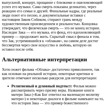
выпускной, концерт, прощание с близкими и ошеломляющий
успех его музыки. Сама смерть показана деликатно, через
реакцию его семьи и друзей. Финальные кадры, где реальные
люди поют его песню, и документальные вставки с
настоящим Заком Собиком, стирают грань между
художественным произведением и реальностью. Концовка
утверждает, что физическая смерть — это не конец истории.
Наследие Зака — его музыка, его фонд, его вдохновляющий
пример — продолжает жить. Скрытый смысл финала в том,
что Зак, устремившийся к «облакам», на самом деле достиг
бессмертия через свое искусство и любовь, которую он
оставил после себя.
Альтернативные интерпретации
Хотя сюжет фильма «Облака» достаточно прямолинеен, так
как основан на реальной истории, некоторые критики и
зрители отмечают несколько ракурсов для интерпретации:
Религиозный и духовный подтекст:
Фильм можно
рассматривать через призму веры. Название книги
матери Зака («Как Бог ответил на маленькую молитву
матери») и некоторые диалоги в фильме намекают на то,
что история Зака — это пример божественного