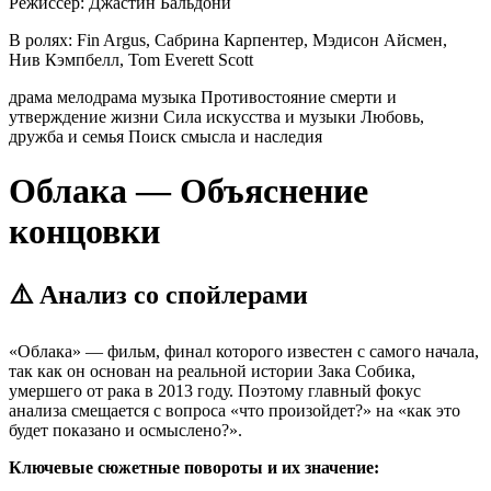
Режиссер:
Джастин Бальдони
В ролях:
Fin Argus, Сабрина Карпентер, Мэдисон Айсмен,
Нив Кэмпбелл, Tom Everett Scott
драма
мелодрама
музыка
Противостояние смерти и
утверждение жизни
Сила искусства и музыки
Любовь,
дружба и семья
Поиск смысла и наследия
Облака — Объяснение
концовки
⚠️ Анализ со спойлерами
«Облака» — фильм, финал которого известен с самого начала,
так как он основан на реальной истории Зака Собика,
умершего от рака в 2013 году. Поэтому главный фокус
анализа смещается с вопроса «что произойдет?» на «как это
будет показано и осмыслено?».
Ключевые сюжетные повороты и их значение: