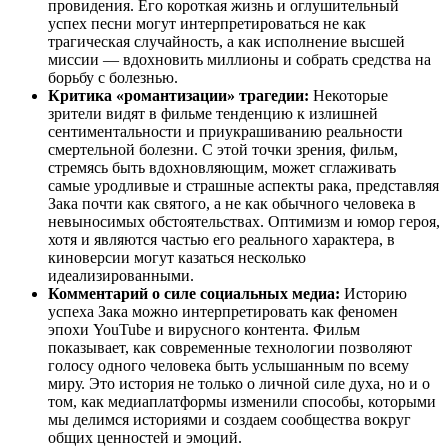
провидения. Его короткая жизнь и оглушительный
успех песни могут интерпретироваться не как
трагическая случайность, а как исполнение высшей
миссии — вдохновить миллионы и собрать средства на
борьбу с болезнью.
Критика «романтизации» трагедии:
Некоторые
зрители видят в фильме тенденцию к излишней
сентиментальности и приукрашиванию реальности
смертельной болезни. С этой точки зрения, фильм,
стремясь быть вдохновляющим, может сглаживать
самые уродливые и страшные аспекты рака, представляя
Зака почти как святого, а не как обычного человека в
невыносимых обстоятельствах. Оптимизм и юмор героя,
хотя и являются частью его реального характера, в
киноверсии могут казаться несколько
идеализированными.
Комментарий о силе социальных медиа:
Историю
успеха Зака можно интерпретировать как феномен
эпохи YouTube и вирусного контента. Фильм
показывает, как современные технологии позволяют
голосу одного человека быть услышанным по всему
миру. Это история не только о личной силе духа, но и о
том, как медиаплатформы изменили способы, которыми
мы делимся историями и создаем сообщества вокруг
общих ценностей и эмоций.