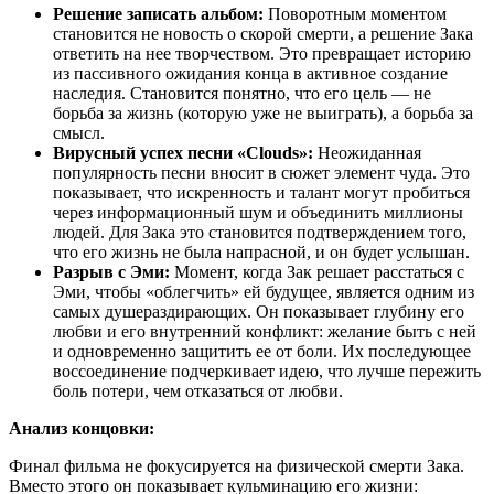
Решение записать альбом:
Поворотным моментом
становится не новость о скорой смерти, а решение Зака
ответить на нее творчеством. Это превращает историю
из пассивного ожидания конца в активное создание
наследия. Становится понятно, что его цель — не
борьба за жизнь (которую уже не выиграть), а борьба за
смысл.
Вирусный успех песни «Clouds»:
Неожиданная
популярность песни вносит в сюжет элемент чуда. Это
показывает, что искренность и талант могут пробиться
через информационный шум и объединить миллионы
людей. Для Зака это становится подтверждением того,
что его жизнь не была напрасной, и он будет услышан.
Разрыв с Эми:
Момент, когда Зак решает расстаться с
Эми, чтобы «облегчить» ей будущее, является одним из
самых душераздирающих. Он показывает глубину его
любви и его внутренний конфликт: желание быть с ней
и одновременно защитить ее от боли. Их последующее
воссоединение подчеркивает идею, что лучше пережить
боль потери, чем отказаться от любви.
Анализ концовки:
Финал фильма не фокусируется на физической смерти Зака.
Вместо этого он показывает кульминацию его жизни: