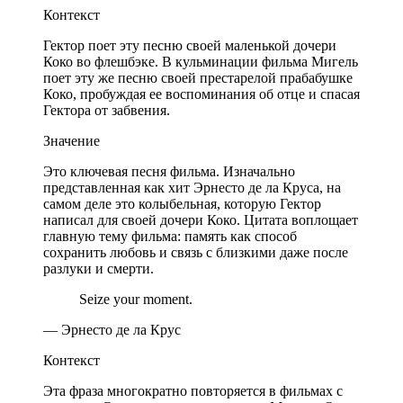
Контекст
Гектор поет эту песню своей маленькой дочери
Коко во флешбэке. В кульминации фильма Мигель
поет эту же песню своей престарелой прабабушке
Коко, пробуждая ее воспоминания об отце и спасая
Гектора от забвения.
Значение
Это ключевая песня фильма. Изначально
представленная как хит Эрнесто де ла Круса, на
самом деле это колыбельная, которую Гектор
написал для своей дочери Коко. Цитата воплощает
главную тему фильма: память как способ
сохранить любовь и связь с близкими даже после
разлуки и смерти.
Seize your moment.
— Эрнесто де ла Крус
Контекст
Эта фраза многократно повторяется в фильмах с