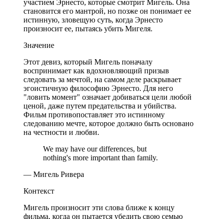
участием Эрнесто, которые смотрит Мигель. Она
становится его мантрой, но позже он понимает ее
истинную, зловещую суть, когда Эрнесто
произносит ее, пытаясь убить Мигеля.
Значение
Этот девиз, который Мигель поначалу
воспринимает как вдохновляющий призыв
следовать за мечтой, на самом деле раскрывает
эгоистичную философию Эрнесто. Для него
"ловить момент" означает добиваться цели любой
ценой, даже путем предательства и убийства.
Фильм противопоставляет это истинному
следованию мечте, которое должно быть основано
на честности и любви.
We may have our differences, but
nothing's more important than family.
— Мигель Ривера
Контекст
Мигель произносит эти слова ближе к концу
фильма, когда он пытается убедить свою семью