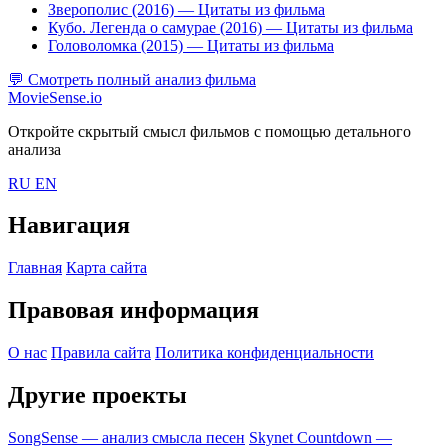
Зверополис (2016)
— Цитаты из фильма
Кубо. Легенда о самурае (2016)
— Цитаты из фильма
Головоломка (2015)
— Цитаты из фильма
💬
Смотреть полный анализ фильма
MovieSense.io
Откройте скрытый смысл фильмов с помощью детального
анализа
RU
EN
Навигация
Главная
Карта сайта
Правовая информация
О нас
Правила сайта
Политика конфиденциальности
Другие проекты
SongSense — анализ смысла песен
Skynet Countdown —