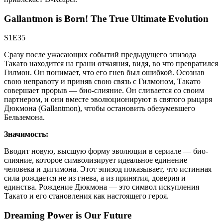
Gallantmon is Born! The True Ultimate Evolution
S1E35
Сразу после ужасающих событий предыдущего эпизода
Такато находится на грани отчаяния, видя, во что превратился
Гилмон. Он понимает, что его гнев был ошибкой. Осознав
свою неправоту и приняв свою связь с Гилмоном, Такато
совершает прорыв — био-слияние. Он сливается со своим
партнером, и они вместе эволюционируют в святого рыцаря
Дюкмона (Gallantmon), чтобы остановить обезумевшего
Бельземона.
Значимость:
Вводит новую, высшую форму эволюции в сериале — био-
слияние, которое символизирует идеальное единение
человека и дигимона. Этот эпизод показывает, что истинная
сила рождается не из гнева, а из принятия, доверия и
единства. Рождение Дюкмона — это символ искупления
Такато и его становления как настоящего героя.
Dreaming Power is Our Future