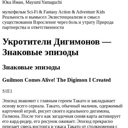
Юка Имаи, Mayumi Yamaguchi
мультфильм
Sci-Fi & Fantasy
Action & Adventure
Kids
Реальность и вымысел
Экзистенциализм и смысл
существования
Взросление через боль и утрату
Природа
партнерства и ответственности
Укротители Дигимонов —
Знаковые эпизоды
Знаковые эпизоды
Guilmon Comes Alive! The Digimon I Created
S1E1
Эпизод знакомит с главным героем Такато и закладывает
основу всего сериала. Такато, обычный мальчик, одержимый
карточной игрой, рисует своего идеального дигимона,
Гилмона. После того как загадочная синяя карта активирует
его кард-ридер, его рисунок оживает. Эпизод прекрасно
передает смесь восторга и ужаса Такато от столкновения с