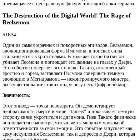
превращая ее в центральную фигуру последней арки сериала.
The Destruction of the Digital World! The Rage of
Beelzemon
S1E34
Один из самых мрачных и поворотных эпизодов. Бельземон,
эволюционировавшая форма Импмона, в поисках силы
сталкивается с укротителями. В ходе жестокой битвы он
убивает Леомона и поглощает его данные на глазах у Дзери.
Это событие повергает всех в шок. Такато, ослепленный
яростью и горем, заставляет Гилмона совершить темную
эволюцию в Мегидрамона — неконтролируемого монстра,
чье существование ставит под угрозу весь Цифровой мир.
Значимость:
Этот эпизод — точка невозврата. Он демонстрирует
необратимость смерти в мире "Tamers" и показывает темную
сторону связи укротителя и дигимона. Гнев Такато физически
воплощается в монстре, что является мощным уроком об
ответственности за свои эмоции. Это событие запускает как
арку искупления Бельземона, так и депрессию Дзери, которая
привлекает D-Reaper.