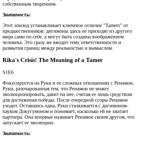
собственным творением.
Значимость:
Этот эпизод устанавливает ключевое отличие "Tamers" от
предшественников: дигимоны здесь не приходят из другого
мира сами по себе, а могут быть созданы воображением
человека. Это сразу же вводит тему ответственности и
размытия границ между реальностью и вымыслом.
Rika's Crisis! The Meaning of a Tamer
S1E6
Фокусируется на Руки и ее сложных отношениях с Ренамон.
Руки, разочарованная тем, что Ренамон не может
эволюционировать, давит на нее, считая ее лишь средством
для достижения победы. После очередной ссоры Ренамон
уходит. Оставшись одна, Руки сталкивается с дигимоном-
пауком Докугумоном и понимает, насколько ей не хватает
партнера. Она впервые называет Ренамон своим другом, что
запускает ее эволюцию.
Значимость: