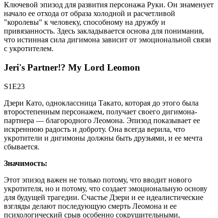
Ключевой эпизод для развития персонажа Руки. Он знаменует
начало ее отхода от образа холодной и расчетливой
"королевы" к человеку, способному на дружбу и
привязанность. Здесь закладывается основа для понимания,
что истинная сила дигимона зависит от эмоциональной связи
с укротителем.
Jeri's Partner!? My Lord Leomon
S1E23
Дзери Като, одноклассница Такато, которая до этого была
второстепенным персонажем, получает своего дигимона-
партнера — благородного Леомона. Эпизод показывает ее
искреннюю радость и доброту. Она всегда верила, что
укротители и дигимоны должны быть друзьями, и ее мечта
сбывается.
Значимость:
Этот эпизод важен не только потому, что вводит нового
укротителя, но и потому, что создает эмоциональную основу
для будущей трагедии. Счастье Дзери и ее идеалистические
взгляды делают последующую смерть Леомона и ее
психологический срыв особенно сокрушительными,