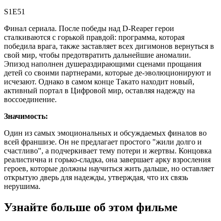
S1E51
Финал сериала. После победы над D-Reaper герои
сталкиваются с горькой правдой: программа, которая
победила врага, также заставляет всех дигимонов вернуться в
свой мир, чтобы предотвратить дальнейшие аномалии.
Эпизод наполнен душераздирающими сценами прощания
детей со своими партнерами, которые де-эволюционируют и
исчезают. Однако в самом конце Такато находит новый,
активный портал в Цифровой мир, оставляя надежду на
воссоединение.
Значимость:
Один из самых эмоциональных и обсуждаемых финалов во
всей франшизе. Он не предлагает простого "жили долго и
счастливо", а подчеркивает тему потери и жертвы. Концовка
реалистична и горько-сладка, она завершает арку взросления
героев, которые должны научиться жить дальше, но оставляет
открытую дверь для надежды, утверждая, что их связь
нерушима.
Узнайте больше об этом фильме