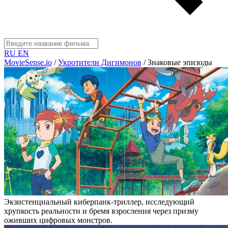
RU
EN
MovieSense.io
/
Укротители Дигимонов
/
Знаковые эпизоды
Экзистенциальный киберпанк-триллер, исследующий
хрупкость реальности и бремя взросления через призму
оживших цифровых монстров.