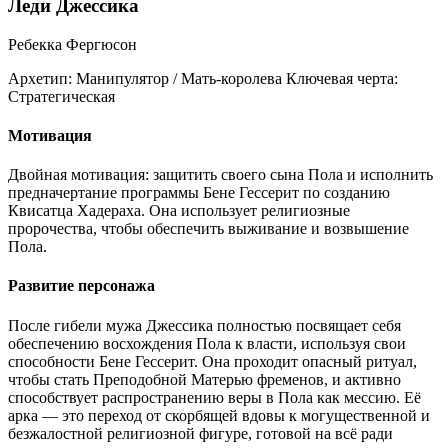
Леди Джессика
Ребекка Фергюсон
Архетип:
Манипулятор / Мать-королева
Ключевая черта:
Стратегическая
Мотивация
Двойная мотивация: защитить своего сына Пола и исполнить
предначертание программы Бене Гессерит по созданию
Квисатца Хадераха. Она использует религиозные
пророчества, чтобы обеспечить выживание и возвышение
Пола.
Развитие персонажа
После гибели мужа Джессика полностью посвящает себя
обеспечению восхождения Пола к власти, используя свои
способности Бене Гессерит. Она проходит опасный ритуал,
чтобы стать Преподобной Матерью фременов, и активно
способствует распространению веры в Пола как мессию. Её
арка — это переход от скорбящей вдовы к могущественной и
безжалостной религиозной фигуре, готовой на всё ради