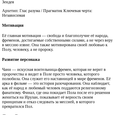
Зендея
Архетип:
Глас разума / Прагматик
Ключевая черта:
Независимая
Мотивация
Её главная мотивация — свобода и благополучие её народа,
фременов, достигаемые собственными силами, а не через веру
в мессию извне. Она также мотивирована своей любовью к
Полу, человеку, а не пророку.
Развитие персонажа
Чани — искусная воительница-фремен, которая не верит в
пророчества и видит в Поле просто человека, которого
полюбила. Она служит его наставницей в мире фременов. Её
арка в фильме — это история разочарования. Она наблюдает,
как её народ и любимый человек поддаются религиозному
фанатизму. Финал, где она покидает Пола после его решения
жениться на Ирулан, показывает её верность своим
принципам и отказ следовать за мессией, в которого
превратился Пол.