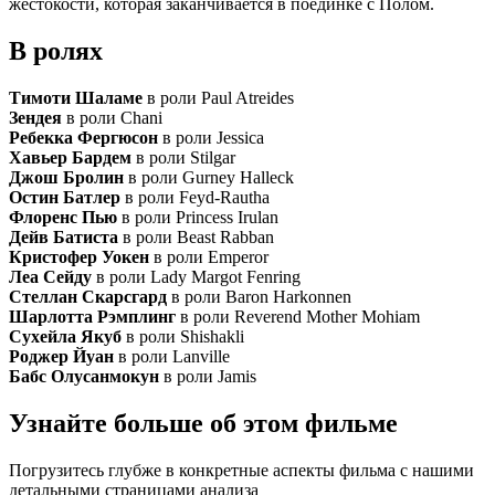
жестокости, которая заканчивается в поединке с Полом.
В ролях
Тимоти Шаламе
в роли Paul Atreides
Зендея
в роли Chani
Ребекка Фергюсон
в роли Jessica
Хавьер Бардем
в роли Stilgar
Джош Бролин
в роли Gurney Halleck
Остин Батлер
в роли Feyd-Rautha
Флоренс Пью
в роли Princess Irulan
Дейв Батиста
в роли Beast Rabban
Кристофер Уокен
в роли Emperor
Леа Сейду
в роли Lady Margot Fenring
Стеллан Скарсгард
в роли Baron Harkonnen
Шарлотта Рэмплинг
в роли Reverend Mother Mohiam
Сухейла Якуб
в роли Shishakli
Роджер Йуан
в роли Lanville
Бабс Олусанмокун
в роли Jamis
Узнайте больше об этом фильме
Погрузитесь глубже в конкретные аспекты фильма с нашими
детальными страницами анализа