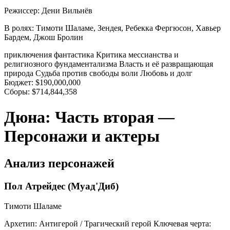
Режиссер:
Дени Вильнёв
В ролях:
Тимоти Шаламе, Зендея, Ребекка Фергюсон, Хавьер
Бардем, Джош Бролин
приключения
фантастика
Критика мессианства и
религиозного фундаментализма
Власть и её развращающая
природа
Судьба против свободы воли
Любовь и долг
Бюджет:
$190,000,000
Сборы:
$714,844,358
Дюна: Часть вторая —
Персонажи и актеры
Анализ персонажей
Пол Атрейдес (Муад'Диб)
Тимоти Шаламе
Архетип:
Антигерой / Трагический герой
Ключевая черта: