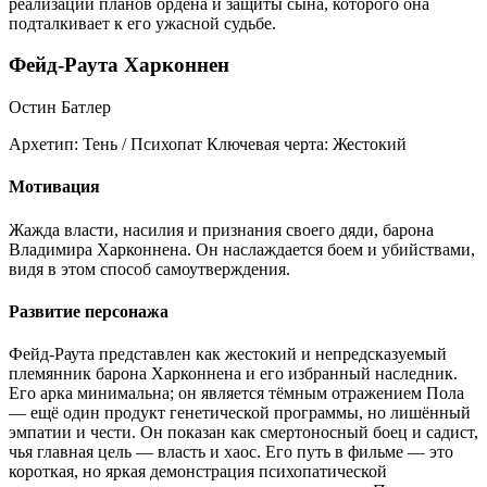
реализации планов ордена и защиты сына, которого она
подталкивает к его ужасной судьбе.
Фейд-Раута Харконнен
Остин Батлер
Архетип:
Тень / Психопат
Ключевая черта:
Жестокий
Мотивация
Жажда власти, насилия и признания своего дяди, барона
Владимира Харконнена. Он наслаждается боем и убийствами,
видя в этом способ самоутверждения.
Развитие персонажа
Фейд-Раута представлен как жестокий и непредсказуемый
племянник барона Харконнена и его избранный наследник.
Его арка минимальна; он является тёмным отражением Пола
— ещё один продукт генетической программы, но лишённый
эмпатии и чести. Он показан как смертоносный боец и садист,
чья главная цель — власть и хаос. Его путь в фильме — это
короткая, но яркая демонстрация психопатической