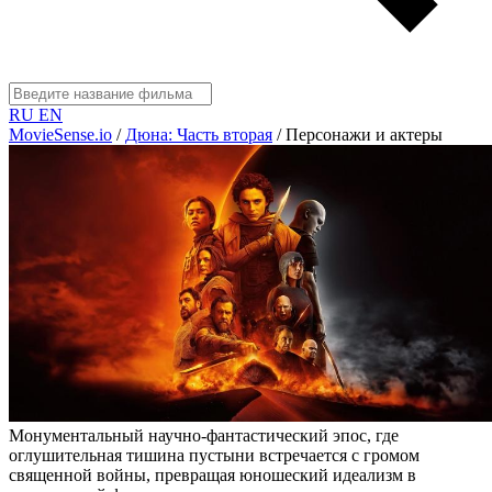
RU
EN
MovieSense.io
/
Дюна: Часть вторая
/
Персонажи и актеры
Монументальный научно-фантастический эпос, где
оглушительная тишина пустыни встречается с громом
священной войны, превращая юношеский идеализм в