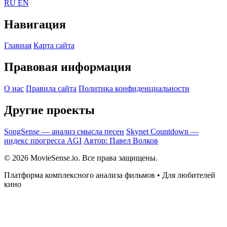
RU
EN
Навигация
Главная
Карта сайта
Правовая информация
О нас
Правила сайта
Политика конфиденциальности
Другие проекты
SongSense — анализ смысла песен
Skynet Countdown —
индекс прогресса AGI
Автор: Павел Волков
© 2026 MovieSense.io. Все права защищены.
Платформа комплексного анализа фильмов • Для любителей
кино