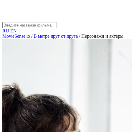
RU
EN
MovieSense.io
/
В метре друг от друга
/
Персонажи и актеры