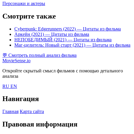
Персонажи и актеры
Смотрите также
Cyberpunk: Edgerunners (2022)
— Цитаты из фильма
Аркейн (2021)
— Цитаты из фильма
НЕПОБЕДИМЫЙ (2021)
— Цитаты из фильма
Маг-целитель: Новый старт (2021)
— Цитаты из фильма
💬
Смотреть полный анализ фильма
MovieSense.io
Откройте скрытый смысл фильмов с помощью детального
анализа
RU
EN
Навигация
Главная
Карта сайта
Правовая информация