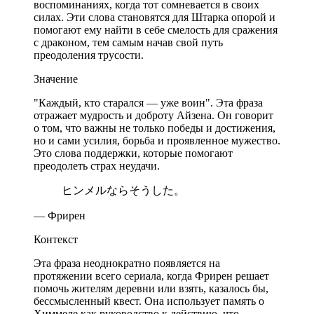
воспоминаниях, когда тот сомневается в своих
силах. Эти слова становятся для Штарка опорой и
помогают ему найти в себе смелость для сражения
с драконом, тем самым начав свой путь
преодоления трусости.
Значение
"Каждый, кто старался — уже воин". Эта фраза
отражает мудрость и доброту Айзена. Он говорит
о том, что важны не только победы и достижения,
но и сами усилия, борьба и проявленное мужество.
Это слова поддержки, которые помогают
преодолеть страх неудачи.
ヒンメルならそうした。
— Фрирен
Контекст
Эта фраза неоднократно появляется на
протяжении всего сериала, когда Фрирен решает
помочь жителям деревни или взять, казалось бы,
бессмысленный квест. Она использует память о
Химмеле как руководство к действию, что