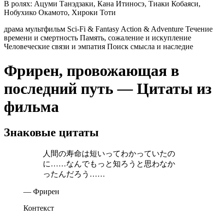
В ролях:
Ацуми Танэдзаки, Кана Итиносэ, Тиаки Кобаяси,
Нобухико Окамото, Хироки Тоти
драма
мультфильм
Sci-Fi & Fantasy
Action & Adventure
Течение
времени и смертность
Память, сожаление и искупление
Человеческие связи и эмпатия
Поиск смысла и наследие
Фрирен, провожающая в
последний путь — Цитаты из
фильма
Знаковые цитаты
人間の寿命は短いってわかっていたの
に……なんでもっと知ろうと思わなか
ったんだろう……
— Фрирен
Контекст