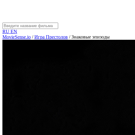
RU
EN
MovieSense.io
/
Игра Престолов
/
Знаковые эпизоды