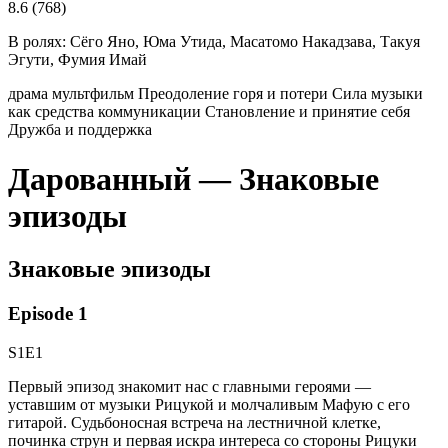
8.6
(768)
В ролях:
Сёго Яно, Юма Утида, Масатомо Накадзава, Такуя
Эгути, Фумия Имай
драма
мультфильм
Преодоление горя и потери
Сила музыки
как средства коммуникации
Становление и принятие себя
Дружба и поддержка
Дарованный — Знаковые
эпизоды
Знаковые эпизоды
Episode 1
S1E1
Первый эпизод знакомит нас с главными героями —
уставшим от музыки Рицукой и молчаливым Мафую с его
гитарой. Судьбоносная встреча на лестничной клетке,
починка струн и первая искра интереса со стороны Рицуки