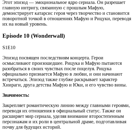
Этот эпизод — эмоциональное ядро сериала. Он разрешает
главную интригу, связанную с прошлым Мафую,
демонстрирует катарсис героя через творчество и становится
поворотной точкой в отношениях Мафую и Рицуки, переводя
их на новый уровень.
Episode 10 (Wonderwall)
S1E10
Эпизод посвящен последствиям концерта. Герои
осмысливают произошедшее. Рицука и Мафую пытаются
разобраться в своих чувствах после поцелуя. Рицука
официально признается Мафую в любви, и они начинают
встречаться. Эпизод также глубже раскрывает характер
Хиираги, друга детства Мафую и Юки, и его чувство вины.
Значимость:
Закрепляет романтическую линию между главными героями,
переводя их отношения в официальный статус. Также он
расширяет мир сериала, уделяя внимание второстепенным
персонажам и их роли в центральной драме, подготавливая
почву для будущих историй.