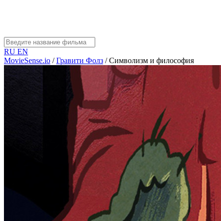
RU
EN
MovieSense.io
/
Гравити Фолз
/
Символизм и философия