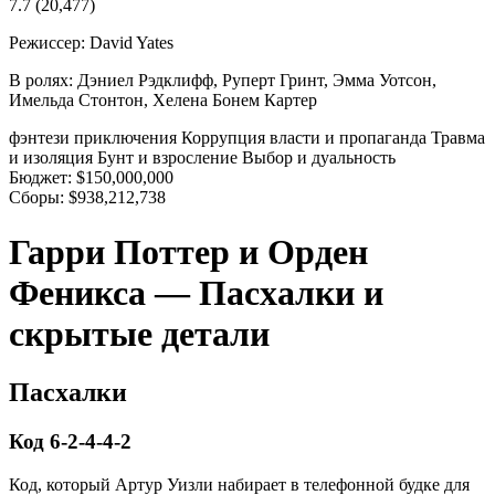
7.7
(20,477)
Режиссер:
David Yates
В ролях:
Дэниел Рэдклифф, Руперт Гринт, Эмма Уотсон,
Имельда Стонтон, Хелена Бонем Картер
фэнтези
приключения
Коррупция власти и пропаганда
Травма
и изоляция
Бунт и взросление
Выбор и дуальность
Бюджет:
$150,000,000
Сборы:
$938,212,738
Гарри Поттер и Орден
Феникса — Пасхалки и
скрытые детали
Пасхалки
Код 6-2-4-4-2
Код, который Артур Уизли набирает в телефонной будке для