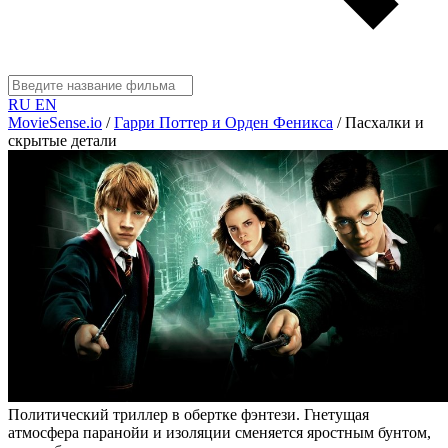
RU
EN
MovieSense.io
/
Гарри Поттер и Орден Феникса
/
Пасхалки и
скрытые детали
Политический триллер в обертке фэнтези. Гнетущая
атмосфера паранойи и изоляции сменяется яростным бунтом,