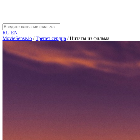
RU
EN
MovieSense.io
/
Трепет сердца
/
Цитаты из фильма