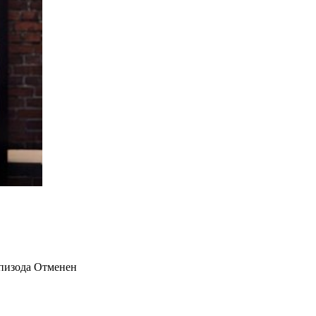
пизода
Отменен