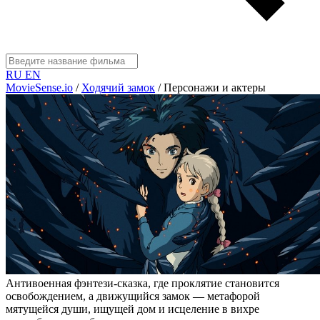
RU
EN
MovieSense.io
/
Ходячий замок
/
Персонажи и актеры
Антивоенная фэнтези-сказка, где проклятие становится
освобождением, а движущийся замок — метафорой
мятущейся души, ищущей дом и исцеление в вихре