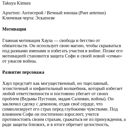
Takuya Kimura
Архетип:
Антигерой / Вечный юноша (Puer aeternus)
Ключевая черта:
Эскапизм
Мотивация
Главная мотивация Хаула — свобода и бегство от
обязательств. Он использует свою магию, чтобы скрываться
под разными именами и избегать участия в войне. Позже его
мотивацией становится защита Софи и своей новой «семьи»
от ужасов войны.
Развитие персонажа
Хаул предстаёт как могущественный, но тщеславный,
эгоистичный и инфантильный волшебник, который избегает
любой ответственности и постоянно убегает от своих
проблем (Ведьмы Пустоши, мадам Салиман, войны). Он
заключил сделку с демоном, отдав своё сердце, что
символизирует его страх перед глубокими чувствами. Под
влиянием Софи он постепенно взрослеет, учится
противостоять своим страхам, сражаться не из принуждения, а
ради защиты близких, и в итоге обретает целостность,