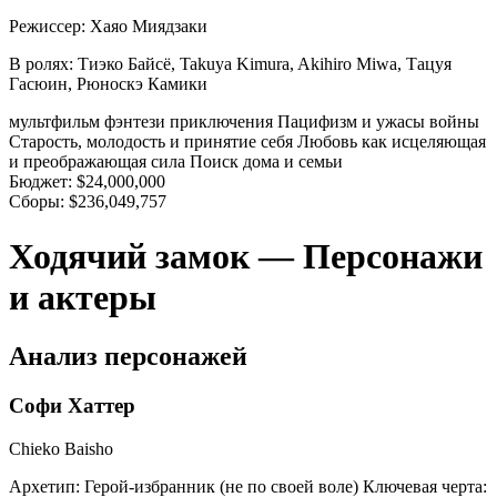
Режиссер:
Хаяо Миядзаки
В ролях:
Тиэко Байсё, Takuya Kimura, Akihiro Miwa, Тацуя
Гасюин, Рюноскэ Камики
мультфильм
фэнтези
приключения
Пацифизм и ужасы войны
Старость, молодость и принятие себя
Любовь как исцеляющая
и преображающая сила
Поиск дома и семьи
Бюджет:
$24,000,000
Сборы:
$236,049,757
Ходячий замок — Персонажи
и актеры
Анализ персонажей
Софи Хаттер
Chieko Baisho
Архетип:
Герой-избранник (не по своей воле)
Ключевая черта: