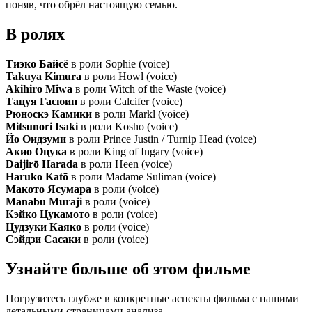
поняв, что обрёл настоящую семью.
В ролях
Тиэко Байсё
в роли Sophie (voice)
Takuya Kimura
в роли Howl (voice)
Akihiro Miwa
в роли Witch of the Waste (voice)
Тацуя Гасюин
в роли Calcifer (voice)
Рюноскэ Камики
в роли Markl (voice)
Mitsunori Isaki
в роли Kosho (voice)
Йо Оидзуми
в роли Prince Justin / Turnip Head (voice)
Акио Оцука
в роли King of Ingary (voice)
Daijirō Harada
в роли Heen (voice)
Haruko Katō
в роли Madame Suliman (voice)
Макото Ясумара
в роли (voice)
Manabu Muraji
в роли (voice)
Кэйко Цукамото
в роли (voice)
Цудзуки Каяко
в роли (voice)
Сэйдзи Сасаки
в роли (voice)
Узнайте больше об этом фильме
Погрузитесь глубже в конкретные аспекты фильма с нашими
детальными страницами анализа