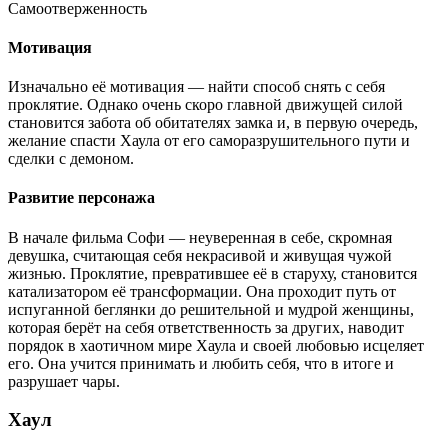
Самоотверженность
Мотивация
Изначально её мотивация — найти способ снять с себя
проклятие. Однако очень скоро главной движущей силой
становится забота об обитателях замка и, в первую очередь,
желание спасти Хаула от его саморазрушительного пути и
сделки с демоном.
Развитие персонажа
В начале фильма Софи — неуверенная в себе, скромная
девушка, считающая себя некрасивой и живущая чужой
жизнью. Проклятие, превратившее её в старуху, становится
катализатором её трансформации. Она проходит путь от
испуганной беглянки до решительной и мудрой женщины,
которая берёт на себя ответственность за других, наводит
порядок в хаотичном мире Хаула и своей любовью исцеляет
его. Она учится принимать и любить себя, что в итоге и
разрушает чары.
Хаул