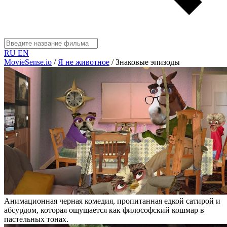
RU
EN
MovieSense.io
/
Я не животное
/
Знаковые эпизоды
Анимационная черная комедия, пропитанная едкой сатирой и
абсурдом, которая ощущается как философский кошмар в
пастельных тонах.