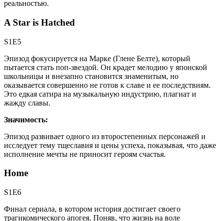
реальностью.
A Star is Hatched
S1E5
Эпизод фокусируется на Марке (Глене Белте), который
пытается стать поп-звездой. Он крадет мелодию у японской
школьницы и внезапно становится знаменитым, но
оказывается совершенно не готов к славе и ее последствиям.
Это едкая сатира на музыкальную индустрию, плагиат и
жажду славы.
Значимость:
Эпизод развивает одного из второстепенных персонажей и
исследует тему тщеславия и цены успеха, показывая, что даже
исполнение мечты не приносит героям счастья.
Home
S1E6
Финал сериала, в котором история достигает своего
трагикомического апогея. Поняв, что жизнь на воле