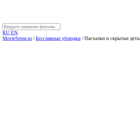
RU
EN
MovieSense.io
/
Бесславные ублюдки
/
Пасхалки и скрытые дета