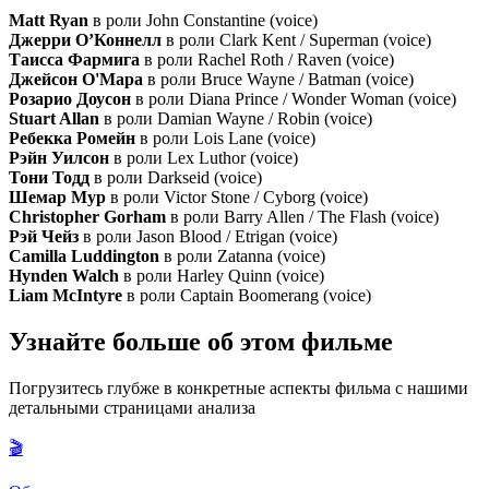
Matt Ryan
в роли John Constantine (voice)
Джерри О’Коннелл
в роли Clark Kent / Superman (voice)
Таисса Фармига
в роли Rachel Roth / Raven (voice)
Джейсон О'Мара
в роли Bruce Wayne / Batman (voice)
Розарио Доусон
в роли Diana Prince / Wonder Woman (voice)
Stuart Allan
в роли Damian Wayne / Robin (voice)
Ребекка Ромейн
в роли Lois Lane (voice)
Рэйн Уилсон
в роли Lex Luthor (voice)
Тони Тодд
в роли Darkseid (voice)
Шемар Мур
в роли Victor Stone / Cyborg (voice)
Christopher Gorham
в роли Barry Allen / The Flash (voice)
Рэй Чейз
в роли Jason Blood / Etrigan (voice)
Camilla Luddington
в роли Zatanna (voice)
Hynden Walch
в роли Harley Quinn (voice)
Liam McIntyre
в роли Captain Boomerang (voice)
Узнайте больше об этом фильме
Погрузитесь глубже в конкретные аспекты фильма с нашими
детальными страницами анализа
🎬