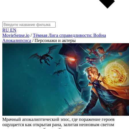
RU
EN
MovieSense.io
/
Тёмная Лига справедливости: Война
Апокалипсиса
/
Персонажи и актеры
Мрачный апокалиптический эпос, где поражение героев
ощущается как открытая рана, залитая неоновым светом