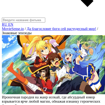
RU
EN
MovieSense.io
/
Да благословят боги сей расчудесный мир!
/
Знаковые эпизоды
Ироничная пародия на жанр исекай, где абсурдный юмор
взрывается ярче любой магии, обнажая изнанку героических