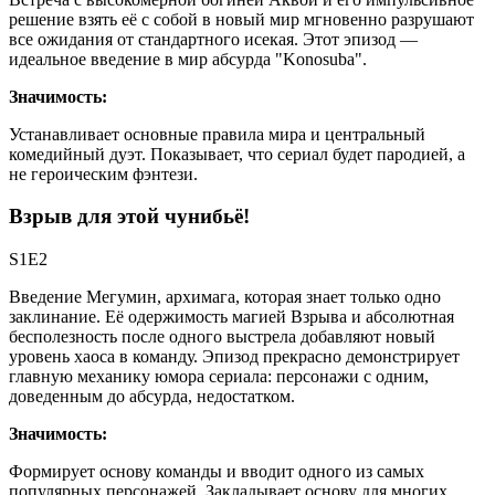
решение взять её с собой в новый мир мгновенно разрушают
все ожидания от стандартного исекая. Этот эпизод —
идеальное введение в мир абсурда "Konosuba".
Значимость:
Устанавливает основные правила мира и центральный
комедийный дуэт. Показывает, что сериал будет пародией, а
не героическим фэнтези.
Взрыв для этой чунибьё!
S1E2
Введение Мегумин, архимага, которая знает только одно
заклинание. Её одержимость магией Взрыва и абсолютная
бесполезность после одного выстрела добавляют новый
уровень хаоса в команду. Эпизод прекрасно демонстрирует
главную механику юмора сериала: персонажи с одним,
доведенным до абсурда, недостатком.
Значимость:
Формирует основу команды и вводит одного из самых
популярных персонажей. Закладывает основу для многих