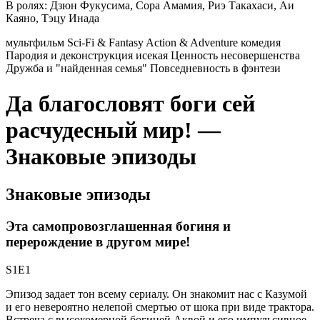
В ролях:
Дзюн Фукусима, Сора Амамия, Риэ Такахаси, Аи
Каяно, Тэцу Инада
мультфильм
Sci-Fi & Fantasy
Action & Adventure
комедия
Пародия и деконструкция исекая
Ценность несовершенства
Дружба и "найденная семья"
Повседневность в фэнтези
Да благословят боги сей
расчудесный мир! —
Знаковые эпизоды
Знаковые эпизоды
Эта самопровозглашенная богиня и
перерождение в другом мире!
S1E1
Эпизод задает тон всему сериалу. Он знакомит нас с Казумой
и его невероятно нелепой смертью от шока при виде трактора.
Встреча с высокомерной богиней Аквой и его импульсивное