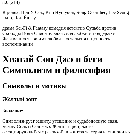
8.6
(214)
В ролях:
Пён У Сок, Kim Hye-yoon, Song Geon-hee, Lee Seung-
hyub, Чон Ён Чу
драма
Sci-Fi & Fantasy
комедия
детектив
Судьба против
Свободы Воли
Спасительная сила любви и поддержки
Жертвенность во имя любви
Ностальгия и ценность
воспоминаний
Хватай Сон Джэ и беги —
Символизм и философия
Символы и мотивы
Жёлтый зонт
Значение:
Символизирует защиту, утешение и судьбоносную связь
между Соль и Сон Чжэ. Жёлтый цвет, часто
ассоциирующийся с разлукой, в контексте сериала становится