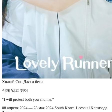
Хватай Сон Джэ и беги
선재 업고 튀어
"I will protect both you and me."
08 апреля 2024 — 28 мая 2024
South Korea
1 сезон
16 эпизода