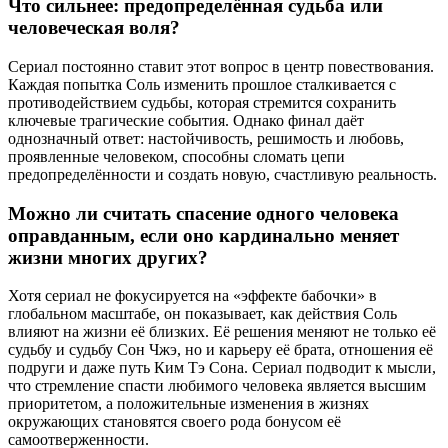
Что сильнее: предопределённая судьба или
человеческая воля?
Сериал постоянно ставит этот вопрос в центр повествования.
Каждая попытка Соль изменить прошлое сталкивается с
противодействием судьбы, которая стремится сохранить
ключевые трагические события. Однако финал даёт
однозначный ответ: настойчивость, решимость и любовь,
проявленные человеком, способны сломать цепи
предопределённости и создать новую, счастливую реальность.
Можно ли считать спасение одного человека
оправданным, если оно кардинально меняет
жизни многих других?
Хотя сериал не фокусируется на «эффекте бабочки» в
глобальном масштабе, он показывает, как действия Соль
влияют на жизни её близких. Её решения меняют не только её
судьбу и судьбу Сон Чжэ, но и карьеру её брата, отношения её
подруги и даже путь Ким Тэ Сона. Сериал подводит к мысли,
что стремление спасти любимого человека является высшим
приоритетом, а положительные изменения в жизнях
окружающих становятся своего рода бонусом её
самоотверженности.