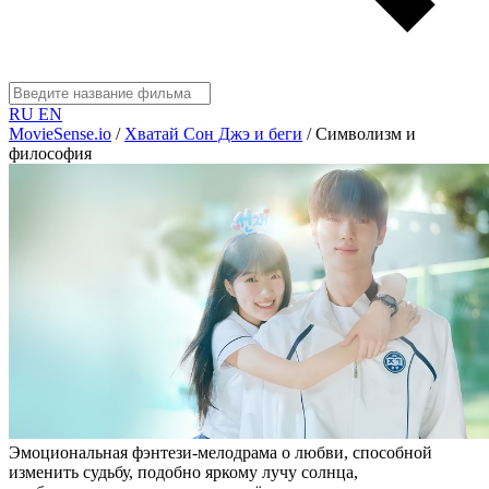
RU
EN
MovieSense.io
/
Хватай Сон Джэ и беги
/
Символизм и
философия
Эмоциональная фэнтези-мелодрама о любви, способной
изменить судьбу, подобно яркому лучу солнца,