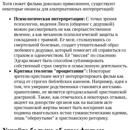
Хотя сюжет фильма довольно прямолинеен, существуют
некоторые нюансы для альтернативных интерпретаций:
Психологическая интерпретация:
С точки зрения
психологии, видения Люси (общение с дедушкой)
можно рассматривать не как сверхъестественное
явление, а как механизм психологической защиты и
совладания с травмой. Ее мозг, столкнувшись со
смертельной болезнью, создает утешительный образ
любимого дедушки, который помогает ей справиться со
страхом и одиночеством. Её "миссия" по спасению
Эдгара может быть способом сублимировать
собственный страх смерти в осмысленную деятельность.
Критика теологии "процветания":
Некоторые
зрители-христиане могут интерпретировать фильм как
отход от строгих библейских канонов. Например, идея о
том, что умершие родственники становятся ангелами-
хранителями, не является ортодоксальной христианской
доктриной. Также, как отмечалось в некоторых отзывах,
акцент на донорстве органов как на высшем акте
христианской жертвы может быть воспринят как
подмена евангельских истин гуманистическими идеями,
лишь "обернутыми" в христианскую риторику.