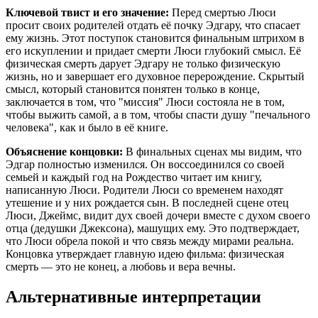
Ключевой твист и его значение:
Перед смертью Люси
просит своих родителей отдать её почку Эдгару, что спасает
ему жизнь. Этот поступок становится финальным штрихом в
его искуплении и придает смерти Люси глубокий смысл. Её
физическая смерть дарует Эдгару не только физическую
жизнь, но и завершает его духовное перерождение. Скрытый
смысл, который становится понятен только в конце,
заключается в том, что "миссия" Люси состояла не в том,
чтобы выжить самой, а в том, чтобы спасти душу "печального
человека", как и было в её книге.
Объяснение концовки:
В финальных сценах мы видим, что
Эдгар полностью изменился. Он воссоединился со своей
семьей и каждый год на Рождество читает им книгу,
написанную Люси. Родители Люси со временем находят
утешение и у них рождается сын. В последней сцене отец
Люси, Джеймс, видит дух своей дочери вместе с духом своего
отца (дедушки Джексона), машущих ему. Это подтверждает,
что Люси обрела покой и что связь между мирами реальна.
Концовка утверждает главную идею фильма: физическая
смерть — это не конец, а любовь и вера вечны.
Альтернативные интерпретации