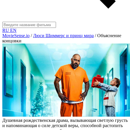
RU
EN
MovieSense.io
/
Люси Шиммерс и принц мира
/
Объяснение
концовки
Душевная рождественская драма, вызывающая светлую грусть
и напоминающая о силе детской веры, способной растопить