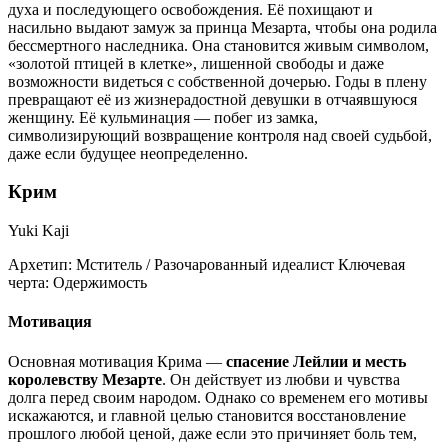
духа и последующего освобождения. Её похищают и
насильно выдают замуж за принца Мезарта, чтобы она родила
бессмертного наследника. Она становится живым символом,
«золотой птицей в клетке», лишенной свободы и даже
возможности видеться с собственной дочерью. Годы в плену
превращают её из жизнерадостной девушки в отчаявшуюся
женщину. Её кульминация — побег из замка,
символизирующий возвращение контроля над своей судьбой,
даже если будущее неопределенно.
Крим
Yuki Kaji
Архетип:
Мститель / Разочарованный идеалист
Ключевая
черта:
Одержимость
Мотивация
Основная мотивация Крима —
спасение Лейлии и месть
королевству Мезарте
. Он действует из любви и чувства
долга перед своим народом. Однако со временем его мотивы
искажаются, и главной целью становится восстановление
прошлого любой ценой, даже если это причиняет боль тем,