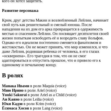
кого он хотел защитить.
Развитие персонажа
Крим, друг детства Макии и возлюбленный Лейлии, начинает
свой путь как решительный и смелый юноша. После
нападения на их дом его арка превращается в одержимость
местью и спасением Лейлии. Он посвящает десятилетия своей
жизни попыткам освободить её и возродить славу йольфов.
Однако его идеализм постепенно сменяется фанатизмом и
жестокостью. Он не может принять, что мир изменился, и что
даже Лейлия, родившая ребенка от человека, в его глазах
«осквернена». Его трагедия в том, что он не смог
адаптироваться и отпустить прошлое, что и привело его к
одинокому и печальному концу.
В ролях
Манака Ивами
в роли Maquia (voice)
Мию Ирино
в роли Ariel (voice)
Yuuki Sakurai
в роли Ariel as a Child (voice)
Аи Каяно
в роли Leilia (voice)
Юки Кадзи
в роли Krim (voice)
Ёсимаса Хосоя
в роли Lang (voice)