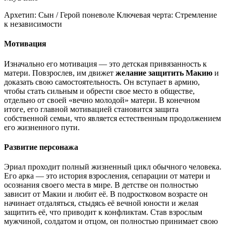
Архетип:
Сын / Герой поневоле
Ключевая черта:
Стремление
к независимости
Мотивация
Изначально его мотивация — это детская привязанность к
матери. Повзрослев, им движет
желание защитить Макию
и
доказать свою самостоятельность. Он вступает в армию,
чтобы стать сильным и обрести свое место в обществе,
отдельно от своей «вечно молодой» матери. В конечном
итоге, его главной мотивацией становится защита
собственной семьи, что является естественным продолжением
его жизненного пути.
Развитие персонажа
Эриал проходит полный жизненный цикл обычного человека.
Его арка — это история взросления, сепарации от матери и
осознания своего места в мире. В детстве он полностью
зависит от Макии и любит её. В подростковом возрасте он
начинает отдаляться, стыдясь её вечной юности и желая
защитить её, что приводит к конфликтам. Став взрослым
мужчиной, солдатом и отцом, он полностью принимает свою