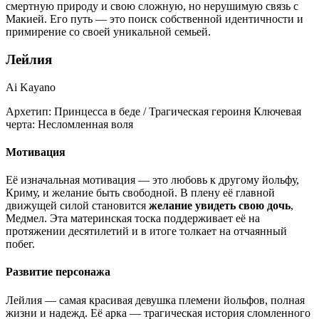
смертную природу и свою сложную, но нерушимую связь с
Макией. Его путь — это поиск собственной идентичности и
примирение со своей уникальной семьей.
Лейлия
Ai Kayano
Архетип:
Принцесса в беде / Трагическая героиня
Ключевая
черта:
Несломленная воля
Мотивация
Её изначальная мотивация — это любовь к другому йольфу,
Криму, и желание быть свободной. В плену её главной
движущей силой становится
желание увидеть свою дочь
,
Медмел. Эта материнская тоска поддерживает её на
протяжении десятилетий и в итоге толкает на отчаянный
побег.
Развитие персонажа
Лейлия — самая красивая девушка племени йольфов, полная
жизни и надежд. Её арка — трагическая история сломленного