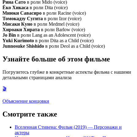
Рина Сато
в роли Mido (voice)
Ёко Хикаса
в роли Dita (voice)
Миюки Савасиро
в роли Racine (voice)
Томокадзу Сугита
в роли Izor (voice)
Мисаки Куно
в роли Medmel (voice)
Хироаки Хирата
в роли Barlow (voice)
Jo Bin
в роли Lang as an Adolescent (voice)
Yuki Kurimoto
в роли Dita as a Child (voice)
Junnosuke Shishido
в роли Deol as a Child (voice)
Узнайте больше об этом фильме
Погрузитесь глубже в конкретные аспекты фильма с нашими
детальными страницами анализа
🎬
Объяснение концовки
Смотрите также
Вселенная Стивена: Фильм (2019)
— Персонажи и
актеры