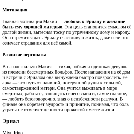
Мотивация
Главная мотивация Макии —
любовь к Эриалу и желание
быть ему хорошей матерью
. Эта цель становится смыслом её
долгой жизни, вытесняя тоску по утраченному дому и народу.
Она стремится дать Эриалу счастливую жизнь, даже если это
означает страдания для неё самой.
Развитие персонажа
В начале фильма Макия — тихая, робкая и одинокая девушка
из племени бессмертных йольфов. После нападения на её дом
и встречи с Эриалом она вынуждена быстро повзрослеть. Её
арка — это путь от наивной, потерянной души к сильной,
самоотверженной матери. Она учится выживать в мире
смертных, работать, защищать своего сына и, самое главное,
— любить безоговорочно, зная о неизбежности разлуки. В
финале она обретает мудрость и принятие, понимая, что боль
утраты не отменяет ценности прожитой вместе жизни.
Эриал
Miyu Irino