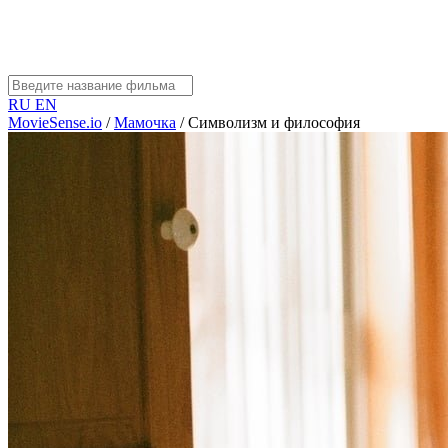
RU
EN
MovieSense.io
/
Мамочка
/
Символизм и философия