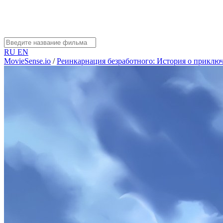
RU
EN
MovieSense.io
/
Реинкарнация безработного: История о приклю