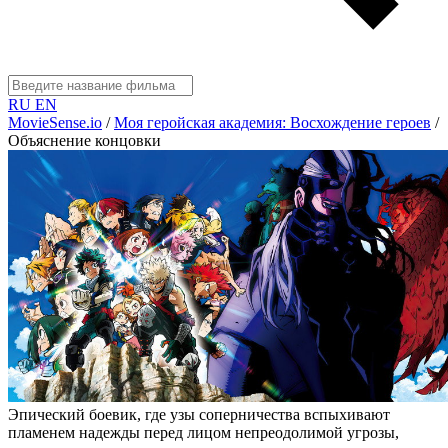
RU
EN
MovieSense.io
/
Моя геройская академия: Восхождение героев
/
Объяснение концовки
Эпический боевик, где узы соперничества вспыхивают
пламенем надежды перед лицом непреодолимой угрозы,