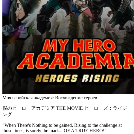
Моя геройская академия: Восхождение героев
僕のヒーローアカデミア THE MOVIE ヒーローズ：ライジ
ング
"When There's Nothing to be gained, Rising to the challenge at
those times, is surely the mark... OF A TRUE HERO!"