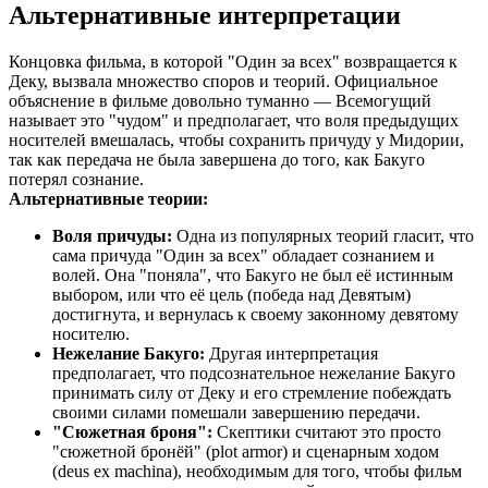
Альтернативные интерпретации
Концовка фильма, в которой "Один за всех" возвращается к
Деку, вызвала множество споров и теорий. Официальное
объяснение в фильме довольно туманно — Всемогущий
называет это "чудом" и предполагает, что воля предыдущих
носителей вмешалась, чтобы сохранить причуду у Мидории,
так как передача не была завершена до того, как Бакуго
потерял сознание.
Альтернативные теории:
Воля причуды:
Одна из популярных теорий гласит, что
сама причуда "Один за всех" обладает сознанием и
волей. Она "поняла", что Бакуго не был её истинным
выбором, или что её цель (победа над Девятым)
достигнута, и вернулась к своему законному девятому
носителю.
Нежелание Бакуго:
Другая интерпретация
предполагает, что подсознательное нежелание Бакуго
принимать силу от Деку и его стремление побеждать
своими силами помешали завершению передачи.
"Сюжетная броня":
Скептики считают это просто
"сюжетной бронёй" (plot armor) и сценарным ходом
(deus ex machina), необходимым для того, чтобы фильм