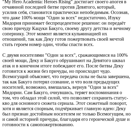
"My Hero Academia: Heroes Rising" достигает своего апогея в
отчаянной последней битве против Девятого, который,
усилив себя, становится практически непобедимым. Осознав,
что даже 100% мощи "Один за всех" недостаточно, Изуку
Мидория принимает беспрецедентное решение: он передаёт
свою причуду Кацуки Бакуго, своему другу детства и вечному
сопернику. Этот момент является кульминацией их
отношений, так как Деку готов пожертвовать своей мечтой
стать героем номер один, чтобы спасти всех.
С двумя носителями "Один за всех", сражающимися на 100%
своей мощи, Деку и Бакуго обрушивают на Девятого шквал
атак и в конечном итоге побеждают его. После битвы Деку
готовится к жизни без причуды, но происходит чудо.
Всемогущий объясняет, что передача силы не была завершена,
так как Бакуго потерял сознание, и что воля предыдущих
носителей, возможно, вмешалась, вернув "Один за всех"
Мидории. Сам Бакуго, очнувшись, теряет воспоминания о
том, что обладал этой силой, что позволяет сохранить статус-
кво для основного сюжета сериала. Этот сюжетный поворот,
хотя и является спорным, подчёркивает главную идею: Деку
был признан достойным носителем не только Всемогущим, но
и самой историей причуды, благодаря его героической душе и
готовности к самопожертвованию.