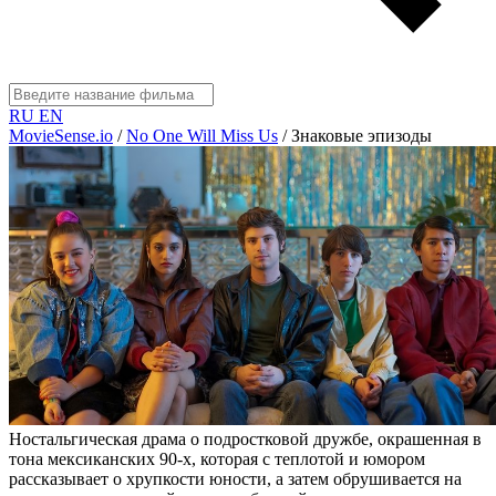
RU
EN
MovieSense.io
/
No One Will Miss Us
/
Знаковые эпизоды
Ностальгическая драма о подростковой дружбе, окрашенная в
тона мексиканских 90-х, которая с теплотой и юмором
рассказывает о хрупкости юности, а затем обрушивается на