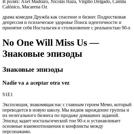
В ролях:
Axel Madrazo, Nicolás Haza, Virgilio Delgado, Camila
Calónico, Macarena Oz
драма
комедия
Дружба как спасение и бизнес
Подростковая
депрессия и психическое здоровье
Поиск идентичности и
принятие себя
Ностальгия и столкновение с реальностью 90-х
No One Will Miss Us —
Знаковые эпизоды
Знаковые эпизоды
Nadie va a aceptar otra vez
S1E1
Экспозиция, знакомящая нас с главным героем Мемо, который
переводится в новую школу. Мы видим зарождение группы и
их нелегального бизнеса по продаже домашних заданий.
Эпизод задает ностальгический тон 90-х и устанавливает
основные взаимоотношения и конфликты между
персонажами.