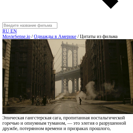
RU
EN
MovieSense.io
/
Однажды в Америке
/
Цитаты из фильма
Эпическая гангстерская сага, пропитанная ностальгической
горечью и опиумным туманом, — это элегия о разрушенной
дружбе, потерянном времени и призраках прошлого,