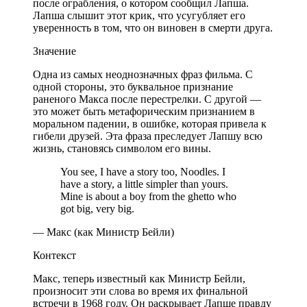
после ограбления, о котором сообщил Лапша.
Лапша слышит этот крик, что усугубляет его
уверенность в том, что он виновен в смерти друга.
Значение
Одна из самых неоднозначных фраз фильма. С
одной стороны, это буквальное признание
раненого Макса после перестрелки. С другой —
это может быть метафорическим признанием в
моральном падении, в ошибке, которая привела к
гибели друзей. Эта фраза преследует Лапшу всю
жизнь, становясь символом его вины.
You see, I have a story too, Noodles. I
have a story, a little simpler than yours.
Mine is about a boy from the ghetto who
got big, very big.
— Макс (как Министр Бейли)
Контекст
Макс, теперь известный как Министр Бейли,
произносит эти слова во время их финальной
встречи в 1968 году. Он раскрывает Лапше правду