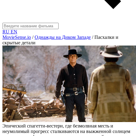
RU
EN
MovieSense.io
/
Однажды на Диком Западе
/
Пасхалки и
скрытые детали
Эпический спагетти-вестерн, где безмолвная месть и
неумолимый прогресс сталкиваются на выжженной солнцем