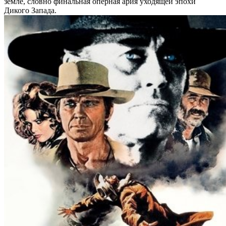
земле, словно финальная оперная ария уходящей эпохи
Дикого Запада.