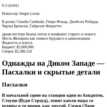
8.3
(4,641)
Режиссер:
Sergio Leone
В ролях:
Claudia Cardinale, Генри Фонда, Джейсон Робардс,
Чарльз Бронсон, Габриэле Ферцетти
драма
вестерн
Конец эпохи и конфликт старого и нового
Месть
Женщина как символ будущего и цивилизации
Жадность и власть
Бюджет:
$5,000,000
Сборы:
$5,380,118
Однажды на Диком Западе —
Пасхалки и скрытые детали
Пасхалки
В начальной сцене на станции один из бандитов,
Стоуни (Вуди Строуд), ловит капли воды со
шляпы в то время, как другой, Снэки (Джек