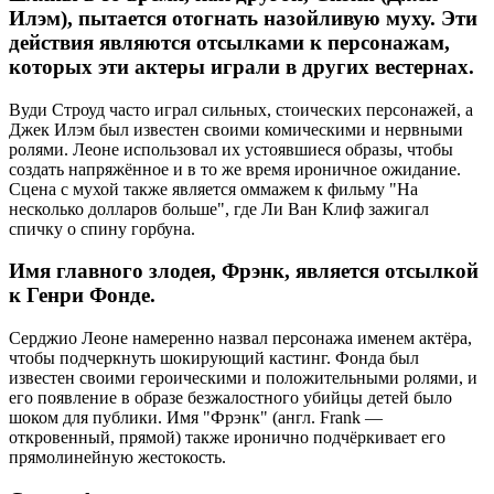
Илэм), пытается отогнать назойливую муху. Эти
действия являются отсылками к персонажам,
которых эти актеры играли в других вестернах.
Вуди Строуд часто играл сильных, стоических персонажей, а
Джек Илэм был известен своими комическими и нервными
ролями. Леоне использовал их устоявшиеся образы, чтобы
создать напряжённое и в то же время ироничное ожидание.
Сцена с мухой также является оммажем к фильму "На
несколько долларов больше", где Ли Ван Клиф зажигал
спичку о спину горбуна.
Имя главного злодея, Фрэнк, является отсылкой
к Генри Фонде.
Серджио Леоне намеренно назвал персонажа именем актёра,
чтобы подчеркнуть шокирующий кастинг. Фонда был
известен своими героическими и положительными ролями, и
его появление в образе безжалостного убийцы детей было
шоком для публики. Имя "Фрэнк" (англ. Frank —
откровенный, прямой) также иронично подчёркивает его
прямолинейную жестокость.