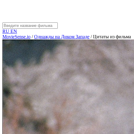
RU
EN
MovieSense.io
/
Однажды на Диком Западе
/
Цитаты из фильма