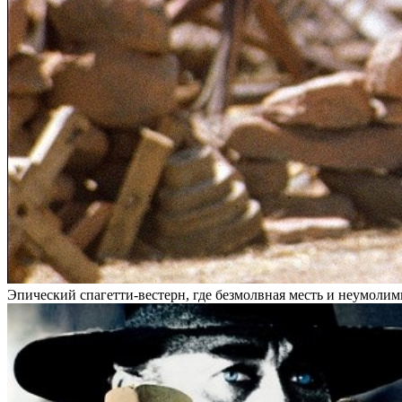
Эпический спагетти-вестерн, где безмолвная месть и неумоли