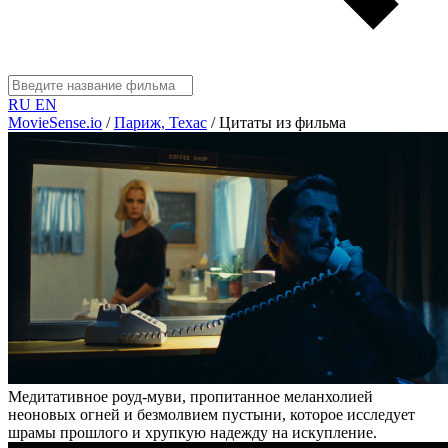
RU
EN
MovieSense.io
/
Париж, Техас
/
Цитаты из фильма
Медитативное роуд-муви, пропитанное меланхолией
неоновых огней и безмолвием пустыни, которое исследует
шрамы прошлого и хрупкую надежду на искупление.