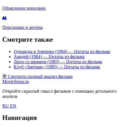
Объяснение концовки
👥
Персонажи и актеры
Смотрите также
Однажды в Америке (1984)
— Цитаты из фильма
Амадей (1984)
— Цитаты из фильма
Лицо со шрамом (1983)
— Цитаты из фильма
Клуб «Завтрак» (1985)
— Цитаты из фильма
💬
Смотреть полный анализ фильма
MovieSense.io
Откройте скрытый смысл фильмов с помощью детального
анализа
RU
EN
Навигация