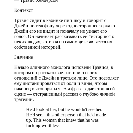
— Трэвис Хендерсон
Контекст
Трэвис сидит в кабинке пип-шоу и говорит с
Джейн по телефону через одностороннее зеркало.
Джейн его не видит и поначалу не узнает его
голос. Он начинает рассказывать ей "историю" о
неких людях, которая на самом деле является их
собственной историей.
Значение
Начало длинного монолога-исповеди Трэвиса, в
котором он рассказывает историю своих
отношений с Джейн в третьем лице. Это позволяет
ему дистанцироваться от боли и вины, чтобы
наконец выговориться. Эта фраза задает тон всей
сцене — отстраненный рассказ о глубоко личной
трагедии.
He'd look at her, but he wouldn't see her.
He'd see... this other person that he'd made
up. This woman that knew that he was
fucking worthless.