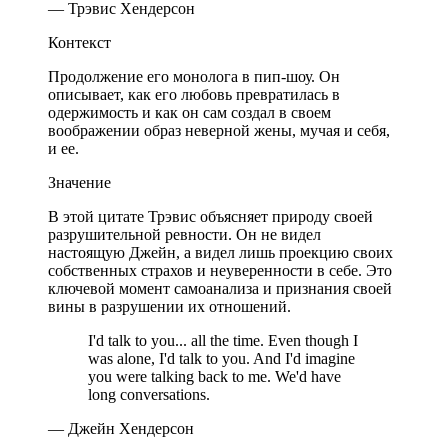
— Трэвис Хендерсон
Контекст
Продолжение его монолога в пип-шоу. Он
описывает, как его любовь превратилась в
одержимость и как он сам создал в своем
воображении образ неверной жены, мучая и себя,
и ее.
Значение
В этой цитате Трэвис объясняет природу своей
разрушительной ревности. Он не видел
настоящую Джейн, а видел лишь проекцию своих
собственных страхов и неуверенности в себе. Это
ключевой момент самоанализа и признания своей
вины в разрушении их отношений.
I'd talk to you... all the time. Even though I
was alone, I'd talk to you. And I'd imagine
you were talking back to me. We'd have
long conversations.
— Джейн Хендерсон