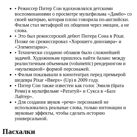
•
Режиссер Питер Сон вдохновлялся детскими
воспоминаниями о просмотре мультфильма «Дамбо» со
своей матерью, которая плохо говорила по-английски.
Фильм стал метафорой их общения через эмоции, а не
слова.
•
Это был режиссерский дебют Питера Сона в Pixar.
Позже он срежиссировал «Хорошего динозавра» и
«Элементарно».
•
Технически создание облаков было сложнейшей
задачей. Художникам пришлось найти баланс между
реалистичным объемным (volumetric) рендерингом и
«мультяшной» формой персонажей.
•
Фильм показывали в кинотеатрах перед премьерой
шедевра Pixar «Вверх» (Up) в 2009 году.
•
Питер Сон также известен как голос Эмиля (брата
Реми) в мультфильме «Рататуй» и Сукса в «Базз
Лайтер».
•
Для создания звуков «речи» персонажей не
использовались реальные слова, только интонации и
звуковые эффекты, чтобы сделать историю
универсальной.
Пасхалки