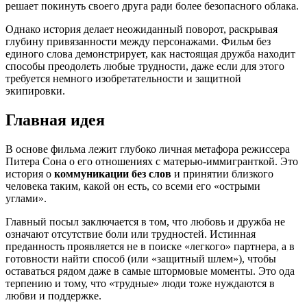
решает покинуть своего друга ради более безопасного облака.
Однако история делает неожиданный поворот, раскрывая
глубину привязанности между персонажами. Фильм без
единого слова демонстрирует, как настоящая дружба находит
способы преодолеть любые трудности, даже если для этого
требуется немного изобретательности и защитной
экипировки.
Главная идея
В основе фильма лежит глубоко личная метафора режиссера
Питера Сона о его отношениях с матерью-иммигранткой. Это
история о
коммуникации без слов
и принятии близкого
человека таким, какой он есть, со всеми его «острыми
углами».
Главный посыл заключается в том, что любовь и дружба не
означают отсутствие боли или трудностей. Истинная
преданность проявляется не в поиске «легкого» партнера, а в
готовности найти способ (или «защитный шлем»), чтобы
оставаться рядом даже в самые штормовые моменты. Это ода
терпению и тому, что «трудные» люди тоже нуждаются в
любви и поддержке.