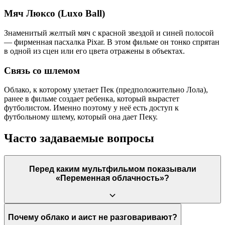
Мяч Люксо (Luxo Ball)
Знаменитый желтый мяч с красной звездой и синей полосой
— фирменная пасхалка Pixar. В этом фильме он тонко спрятан
в одной из сцен или его цвета отражены в объектах.
Связь со шлемом
Облако, к которому улетает Пек (предположительно Лола),
ранее в фильме создает ребенка, который вырастет
футболистом. Именно поэтому у неё есть доступ к
футбольному шлему, который она дает Пеку.
Часто задаваемые вопросы
Перед каким мультфильмом показывали
«Переменная облачность»?
Этот короткометражный фильм демонстрировался в
Почему облако и аист не разговаривают?
кинотеатрах перед показом полнометражного мультфильма