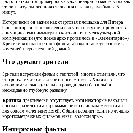
часто приводят в пример на курсах сценарного мастерства как
эталон визуального повествования и «арки дружбы» за 5
минут.
Исторически он важен как стартовая площадка для Питера
Сона, который стал ключевой фигурой в студии, привнося в
анимацию темы иммигрантского опыта и межкультурной
коммуникации (что позже ярко проявилось в «Элементарно»).
Критики высоко оценили фильм за баланс между слэпстик-
комедией и трогательной драмой.
Что думают зрители
Зрители встретили фильм с теплотой, многие отмечали, что
он тронул их до слез за считанные минуты.
Хвалят
в
основном за юмор (сцены с крокодилом и бараном) и
неожиданно глубокую развязку.
Критика
практически отсутствует, хотя некоторые находили
сцены с физическими травмами аиста слишком жестокими
для совсем маленьких детей. Общий вердикт: один из лучших
короткометражных фильмов Pixar «золотой эры».
Интересные факты