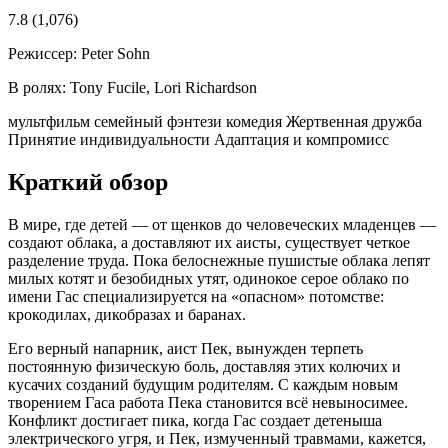
7.8
(1,076)
Режиссер:
Peter Sohn
В ролях:
Tony Fucile, Lori Richardson
мультфильм
семейный
фэнтези
комедия
Жертвенная дружба
Принятие индивидуальности
Адаптация и компромисс
Краткий обзор
В мире, где детей — от щенков до человеческих младенцев —
создают облака, а доставляют их аисты, существует четкое
разделение труда. Пока белоснежные пушистые облака лепят
милых котят и безобидных утят, одинокое серое облако по
имени Гас специализируется на «опасном» потомстве:
крокодилах, дикобразах и баранах.
Его верный напарник, аист Пек, вынужден терпеть
постоянную физическую боль, доставляя этих колючих и
кусачих созданий будущим родителям. С каждым новым
творением Гаса работа Пека становится всё невыносимее.
Конфликт достигает пика, когда Гас создает детеныша
электрического угря, и Пек, измученный травмами, кажется,