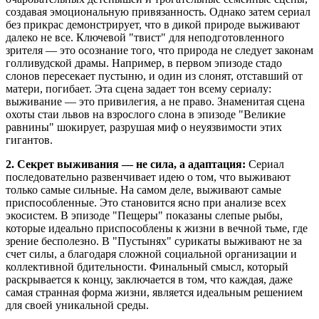
создавая эмоциональную привязанность. Однако затем сериал
без прикрас демонстрирует, что в дикой природе выживают
далеко не все. Ключевой "твист" для неподготовленного
зрителя — это осознание того, что природа не следует законам
голливудской драмы. Например, в первом эпизоде стадо
слонов пересекает пустыню, и один из слонят, отставший от
матери, погибает. Эта сцена задает тон всему сериалу:
выживание — это привилегия, а не право. Знаменитая сцена
охоты стаи львов на взрослого слона в эпизоде "Великие
равнины" шокирует, разрушая миф о неуязвимости этих
гигантов.
2. Секрет выживания — не сила, а адаптация:
Сериал
последовательно развенчивает идею о том, что выживают
только самые сильные. На самом деле, выживают самые
приспособленные. Это становится ясно при анализе всех
экосистем. В эпизоде "Пещеры" показаны слепые рыбы,
которые идеально приспособлены к жизни в вечной тьме, где
зрение бесполезно. В "Пустынях" сурикаты выживают не за
счет силы, а благодаря сложной социальной организации и
коллективной бдительности. Финальный смысл, который
раскрывается к концу, заключается в том, что каждая, даже
самая странная форма жизни, является идеальным решением
для своей уникальной среды.