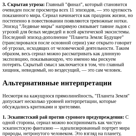
3. Скрытая угроза:
Главный "финал", который становится
очевиден после просмотра всех 11 эпизодов, — это хрупкость
показанного мира. Сериал начинается как праздник жизни, но
постепенно в повествовании появляются тревожные нотки.
Эпизод "Ледяные миры" напрямую связывает таяние льдов с
угрозой для белых медведей и всей арктической экосистемы.
Последний эпизод-дополнение "Планета Земля: Будущее"
(транслировался после основной серии) уже открыто говорит
об угрозах, исходящих от человеческой деятельности. Таким
образом, весь сериал можно рассматривать как длинную
экспозицию, показывающую, что именно мы рискуем
потерять. Скрытый смысл заключается в том, что главный
хищник, невидимый, но вездесущий, — это сам человек.
Альтернативные интерпретации
Несмотря на кажущуюся прямолинейность, "Планета Земля"
допускает несколько уровней интерпретации, которые
обсуждались критиками и зрителями.
1. Эскапистский рай против сурового предупреждения:
С
одной стороны, сериал можно воспринимать как чистую
эскапистскую фантазию — идеализированный портрет мира
природы, нетронутого человеком. Это взгляд на планету,