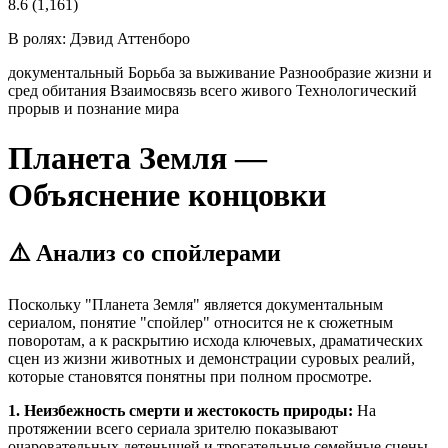
8.6
(1,161)
В ролях:
Дэвид Аттенборо
документальный
Борьба за выживание
Разнообразие жизни и
сред обитания
Взаимосвязь всего живого
Технологический
прорыв и познание мира
Планета Земля —
Объяснение концовки
⚠️ Анализ со спойлерами
Поскольку "Планета Земля" является документальным
сериалом, понятие "спойлер" относится не к сюжетным
поворотам, а к раскрытию исхода ключевых, драматических
сцен из жизни животных и демонстрации суровых реалий,
которые становятся понятны при полном просмотре.
1. Неизбежность смерти и жестокость природы:
На
протяжении всего сериала зрителю показывают
очаровательных детенышей и трогательные семейные сцены,