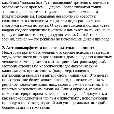
какой она "должна быть", позволяющий зрителю отвлечься от
экологических проблем. С другой, более глубокой точки
зрения, сериал является завуалированным, но мощным
предупреждением. Показывая невероятную красоту и
сложность этих экосистем, создатели подчеркивают, как
много мы можем потерять. Отсутствие людей в большинстве
кадров создает ощущение пустоты и намекает на то, что наше
присутствие почти всегда разрушительно. С этой точки
зрения, сериал — это реквием по исчезающей дикой природе.
2. Антропоморфизм и повествовательные клише:
Некоторые критики отмечали, что сериал использует методы
художественного кино для создания драмы, наделяя животных
человеческими чертами и мотивациями (антропоморфизм).
Истории строятся по классическим драматургическим
канонам: есть протагонисты (например, слоненок,
пытающийся выжить) и антагонисты (хищники). Это делает
повествование более захватывающим, но может искажать
реальное поведение животных, сводя сложные инстинкты к
простым человеческим эмоциям. Таким образом, сериал
можно интерпретировать не как чисто научный документ, а
как высокобюджетный "фильм о животных", использующий
природу в качестве декораций для универсальных историй о
борьбе, семье и выживании.