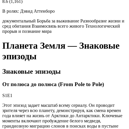
8.6
(1,161)
В ролях:
Дэвид Аттенборо
документальный
Борьба за выживание
Разнообразие жизни и
сред обитания
Взаимосвязь всего живого
Технологический
прорыв и познание мира
Планета Земля — Знаковые
эпизоды
Знаковые эпизоды
От полюса до полюса (From Pole to Pole)
S1E1
Этот эпизод задает масштаб всему сериалу. Он проводит
зрителя через всю планету, демонстрируя, как смена времен
года влияет на жизнь от Арктики до Антарктики. Ключевые
моменты включают пробуждение белого медведя,
грандиозную миграцию слонов в поисках воды в пустыне