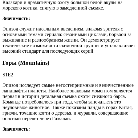
Калахари и драматичную охоту большой белой акулы на
морского котика, снятую в замедленной съемке.
Значимость:
Эпизод служит идеальным введением, знакомя зрителя с
основными темами сериала: сезонными циклами, борьбой за
выживание и разнообразием жизни. Он демонстрирует
технические возможности съемочной группы и устанавливает
высокий стандарт для последующих серий.
Горы (Mountains)
S1E2
Эпизод исследует самые негостеприимные и величественные
ландшафты планеты. Наиболее знаковым моментом является
первая в истории детальная съемка охоты снежного барса.
Команде потребовалось три года, чтобы запечатлеть это
неуловимое животное. Также показаны панды в горах Китая,
гризли, точащие когти о деревья, и журавли, совершающие
опасный перелет через Гималаи.
Значимость: