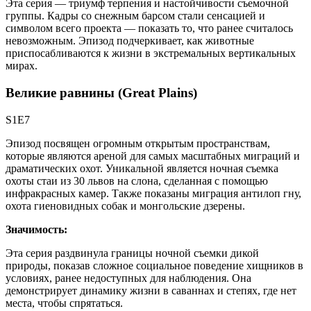
Эта серия — триумф терпения и настойчивости съемочной
группы. Кадры со снежным барсом стали сенсацией и
символом всего проекта — показать то, что ранее считалось
невозможным. Эпизод подчеркивает, как животные
приспосабливаются к жизни в экстремальных вертикальных
мирах.
Великие равнины (Great Plains)
S1E7
Эпизод посвящен огромным открытым пространствам,
которые являются ареной для самых масштабных миграций и
драматических охот. Уникальной является ночная съемка
охоты стаи из 30 львов на слона, сделанная с помощью
инфракрасных камер. Также показаны миграция антилоп гну,
охота гиеновидных собак и монгольские дзерены.
Значимость:
Эта серия раздвинула границы ночной съемки дикой
природы, показав сложное социальное поведение хищников в
условиях, ранее недоступных для наблюдения. Она
демонстрирует динамику жизни в саваннах и степях, где нет
места, чтобы спрятаться.