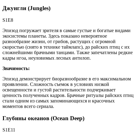
Джунгли (Jungles)
S1E8
Эпизод погружает зрителя в самые густые и богатые видами
экосистемы планеты. Здесь показано невероятное
разнообразие жизни, от грибов, растущих с огромной
скоростью (снято в технике таймлапс), до райских птиц с их
сложнейшими брачными танцами. Также запечатлены редкие
кадры нгоа, неуловимых лесных антилоп.
Значимость:
Эпизод демонстрирует биоразнообразие в его максимальном
проявлении. Сложность съемок в условиях низкой
освещенности и густой растительности подчеркивает
ценность полученных кадров. Брачные ритуалы райских птиц
стали одним из самых запоминающихся и красочных
моментов всего сериала.
Глубины океанов (Ocean Deep)
S1E11