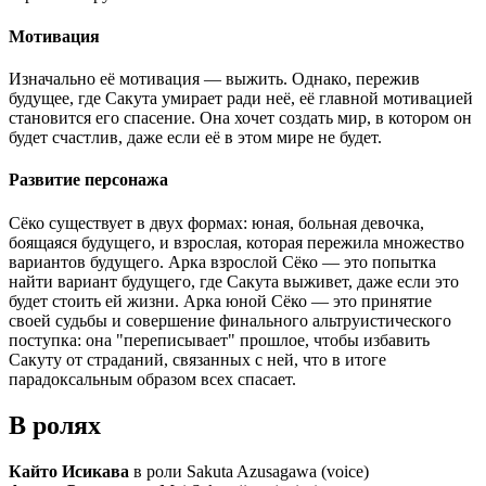
Мотивация
Изначально её мотивация — выжить. Однако, пережив
будущее, где Сакута умирает ради неё, её главной мотивацией
становится его спасение. Она хочет создать мир, в котором он
будет счастлив, даже если её в этом мире не будет.
Развитие персонажа
Сёко существует в двух формах: юная, больная девочка,
боящаяся будущего, и взрослая, которая пережила множество
вариантов будущего. Арка взрослой Сёко — это попытка
найти вариант будущего, где Сакута выживет, даже если это
будет стоить ей жизни. Арка юной Сёко — это принятие
своей судьбы и совершение финального альтруистического
поступка: она "переписывает" прошлое, чтобы избавить
Сакуту от страданий, связанных с ней, что в итоге
парадоксальным образом всех спасает.
В ролях
Кайто Исикава
в роли Sakuta Azusagawa (voice)