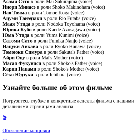
Асами Сэто
в роли Mai Sakurajima (voice)
Инори Минасэ
в роли Shoko Makinohara (voice)
Нао Тояма
в роли Tomoe Koga (voice)
Ацуми Танэдзаки
в роли Rio Futaba (voice)
Маая Утида
в роли Nodoka Toyohama (voice)
Юрика Кубо
в роли Kaede Azusagawa (voice)
Юма Утида
в роли Yuma Kunimi (voice)
Сатоми Сато
в роли Fumika Nanjo (voice)
Нацуки Аикава
в роли Ryoko Hanawa (voice)
Томоюки Симура
в роли Sakuta's Father (voice)
Айри Оцу
в роли Mai's Mother (voice)
Масая Фукуниси
в роли Shoko's Father (voice)
Карин Нанами
в роли Shoko's Mother (voice)
Сёко Юдзуки
в роли Ichihara (voice)
Узнайте больше об этом фильме
Погрузитесь глубже в конкретные аспекты фильма с нашими
детальными страницами анализа
🎬
Объяснение концовки