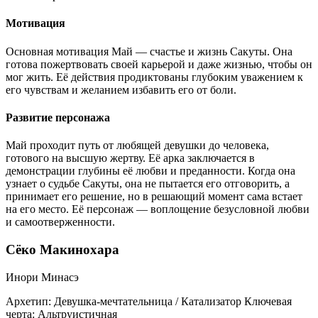
Мотивация
Основная мотивация Май — счастье и жизнь Сакуты. Она
готова пожертвовать своей карьерой и даже жизнью, чтобы он
мог жить. Её действия продиктованы глубоким уважением к
его чувствам и желанием избавить его от боли.
Развитие персонажа
Май проходит путь от любящей девушки до человека,
готового на высшую жертву. Её арка заключается в
демонстрации глубины её любви и преданности. Когда она
узнает о судьбе Сакуты, она не пытается его отговорить, а
принимает его решение, но в решающий момент сама встает
на его место. Её персонаж — воплощение безусловной любви
и самоотверженности.
Сёко Макинохара
Инори Минасэ
Архетип:
Девушка-мечтательница / Катализатор
Ключевая
черта:
Альтруистичная