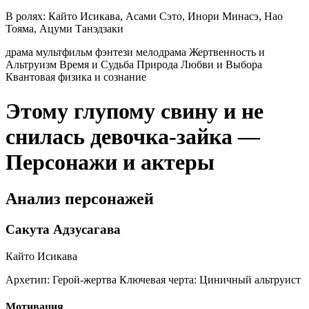
В ролях:
Кайто Исикава, Асами Сэто, Инори Минасэ, Нао
Тояма, Ацуми Танэдзаки
драма
мультфильм
фэнтези
мелодрама
Жертвенность и
Альтруизм
Время и Судьба
Природа Любви и Выбора
Квантовая физика и сознание
Этому глупому свину и не
снилась девочка-зайка —
Персонажи и актеры
Анализ персонажей
Сакута Адзусагава
Кайто Исикава
Архетип:
Герой-жертва
Ключевая черта:
Циничный альтруист
Мотивация