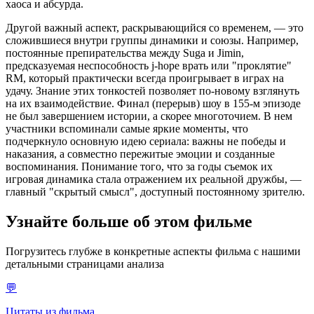
хаоса и абсурда.
Другой важный аспект, раскрывающийся со временем, — это
сложившиеся внутри группы динамики и союзы. Например,
постоянные препирательства между Suga и Jimin,
предсказуемая неспособность j-hope врать или "проклятие"
RM, который практически всегда проигрывает в играх на
удачу. Знание этих тонкостей позволяет по-новому взглянуть
на их взаимодействие. Финал (перерыв) шоу в 155-м эпизоде
не был завершением истории, а скорее многоточием. В нем
участники вспоминали самые яркие моменты, что
подчеркнуло основную идею сериала: важны не победы и
наказания, а совместно пережитые эмоции и созданные
воспоминания. Понимание того, что за годы съемок их
игровая динамика стала отражением их реальной дружбы, —
главный "скрытый смысл", доступный постоянному зрителю.
Узнайте больше об этом фильме
Погрузитесь глубже в конкретные аспекты фильма с нашими
детальными страницами анализа
💬
Цитаты из фильма