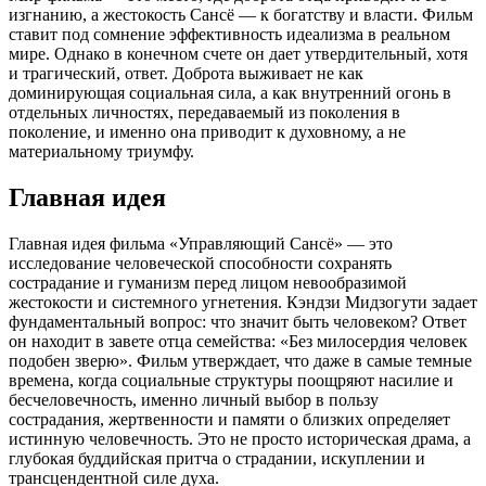
изгнанию, а жестокость Сансё — к богатству и власти. Фильм
ставит под сомнение эффективность идеализма в реальном
мире. Однако в конечном счете он дает утвердительный, хотя
и трагический, ответ. Доброта выживает не как
доминирующая социальная сила, а как внутренний огонь в
отдельных личностях, передаваемый из поколения в
поколение, и именно она приводит к духовному, а не
материальному триумфу.
Главная идея
Главная идея фильма «Управляющий Сансё» — это
исследование человеческой способности сохранять
сострадание и гуманизм перед лицом невообразимой
жестокости и системного угнетения. Кэндзи Мидзогути задает
фундаментальный вопрос: что значит быть человеком? Ответ
он находит в завете отца семейства: «Без милосердия человек
подобен зверю». Фильм утверждает, что даже в самые темные
времена, когда социальные структуры поощряют насилие и
бесчеловечность, именно личный выбор в пользу
сострадания, жертвенности и памяти о близких определяет
истинную человечность. Это не просто историческая драма, а
глубокая буддийская притча о страдании, искуплении и
трансцендентной силе духа.