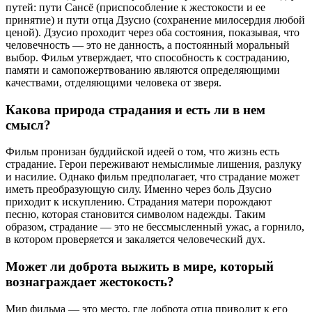
путей: пути Сансё (приспособление к жестокости и ее
принятие) и пути отца Дзусио (сохранение милосердия любой
ценой). Дзусио проходит через оба состояния, показывая, что
человечность — это не данность, а постоянный моральный
выбор. Фильм утверждает, что способность к состраданию,
памяти и самопожертвованию являются определяющими
качествами, отделяющими человека от зверя.
Какова природа страдания и есть ли в нем
смысл?
Фильм пронизан буддийской идеей о том, что жизнь есть
страдание. Герои переживают немыслимые лишения, разлуку
и насилие. Однако фильм предполагает, что страдание может
иметь преобразующую силу. Именно через боль Дзусио
приходит к искуплению. Страдания матери порождают
песню, которая становится символом надежды. Таким
образом, страдание — это не бессмысленный ужас, а горнило,
в котором проверяется и закаляется человеческий дух.
Может ли доброта выжить в мире, который
вознаграждает жестокость?
Мир фильма — это место, где доброта отца приводит к его