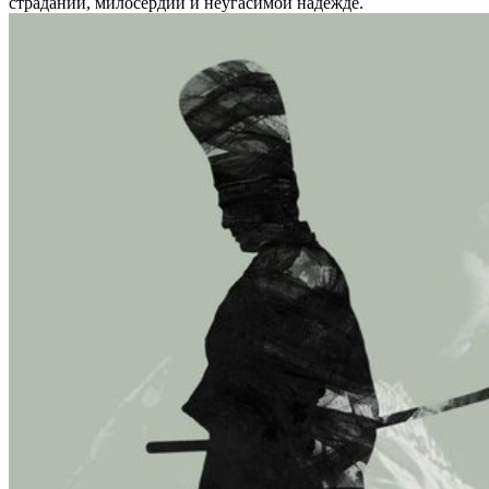
страдании, милосердии и неугасимой надежде.