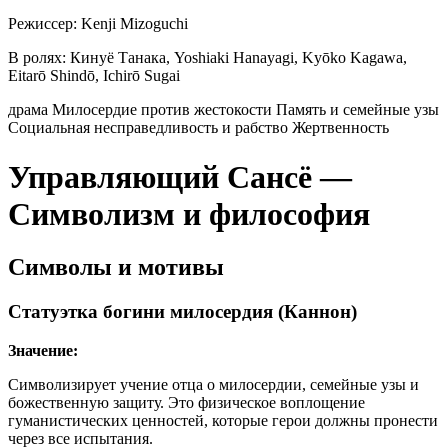
Режиссер:
Kenji Mizoguchi
В ролях:
Кинуё Танака, Yoshiaki Hanayagi, Kyōko Kagawa,
Eitarō Shindō, Ichirō Sugai
драма
Милосердие против жестокости
Память и семейные узы
Социальная несправедливость и рабство
Жертвенность
Управляющий Сансё —
Символизм и философия
Символы и мотивы
Статуэтка богини милосердия (Каннон)
Значение:
Символизирует учение отца о милосердии, семейные узы и
божественную защиту. Это физическое воплощение
гуманистических ценностей, которые герои должны пронести
через все испытания.