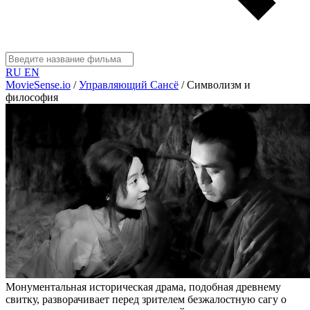
RU
EN
MovieSense.io
/
Управляющий Сансё
/
Символизм и
философия
Монументальная историческая драма, подобная древнему
свитку, разворачивает перед зрителем безжалостную сагу о