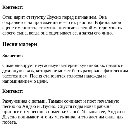
Контекст:
Отец дарит статуэтку Дзусио перед изгнанием. Она
сохраняется на протяжении всего их рабства. В финальной
сцене именно эта статуэтка помогает слепой матери узнать
своего сына, когда она ощупывает ее, а затем его лицо.
Песня матери
Значение:
Символизирует неугасимую материнскую любовь, память и
духовную связь, которая не может быть разорвана физическим
расстоянием. Песня становится голосом надежды и
напоминанием о цели.
Контекст:
Разлученная с детьми, Тамаки сочиняет и поет печальную
песню об Андзю и Дзусио. Спустя годы новая рабыня
приносит эту песню в поместье Сансё. Услышав ее, Андзю и
Дзусио понимают, что их мать жива, и это дает им силы для
побега.