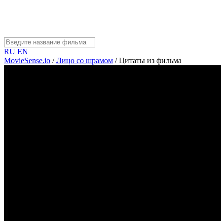
RU
EN
MovieSense.io
/
Лицо со шрамом
/
Цитаты из фильма