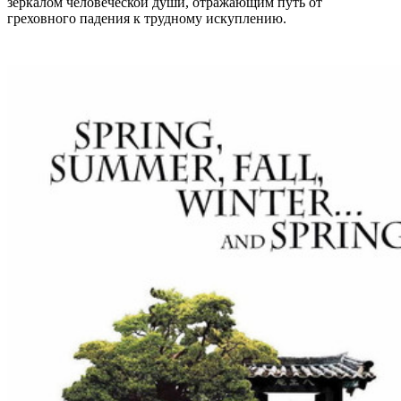
зеркалом человеческой души, отражающим путь от
греховного падения к трудному искуплению.