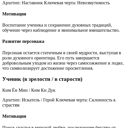
Архетип:
Наставник
Ключевая черта:
Невозмутимость
Мотивация
Воспитание ученика и сохранение духовных традиций,
обучение через наблюдение и минимальное вмешательство.
Развитие персонажа
Персонаж остается статичным в своей мудрости, выступая в
роли духовного ориентира. Его путь завершается
добровольным уходом из жизни через самосожжение в лодке,
что символизирует достижение просветления.
Ученик (в зрелости / в старости)
Ким Ён Мин / Ким Ки Дук
Архетип:
Искатель / Герой
Ключевая черта:
Склонность к
страстям
Мотивация
Поиск счастья в мирской любви, последующее бегство от