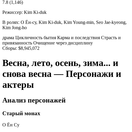
7.8
(1,146)
Режиссер:
Kim Ki-duk
В ролях:
О Ён-су, Kim Ki-duk, Kim Young-min, Seo Jae-kyeong,
Kim Jong-ho
драма
Цикличность бытия
Карма и последствия
Страсть и
привязанность
Очищение через дисциплину
Сборы:
$8,945,072
Весна, лето, осень, зима... и
снова весна — Персонажи и
актеры
Анализ персонажей
Старый монах
О Ён Су