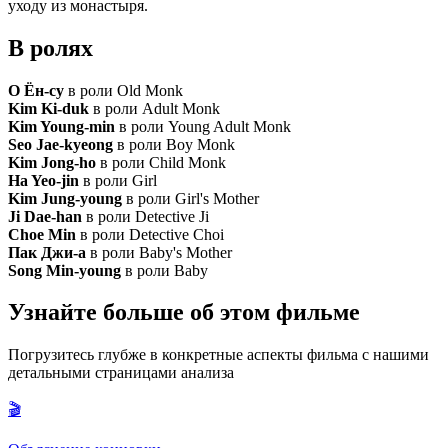
уходу из монастыря.
В ролях
О Ён-су
в роли Old Monk
Kim Ki-duk
в роли Adult Monk
Kim Young-min
в роли Young Adult Monk
Seo Jae-kyeong
в роли Boy Monk
Kim Jong-ho
в роли Child Monk
Ha Yeo-jin
в роли Girl
Kim Jung-young
в роли Girl's Mother
Ji Dae-han
в роли Detective Ji
Choe Min
в роли Detective Choi
Пак Джи-а
в роли Baby's Mother
Song Min-young
в роли Baby
Узнайте больше об этом фильме
Погрузитесь глубже в конкретные аспекты фильма с нашими
детальными страницами анализа
🎬