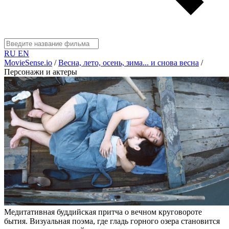
RU
EN
MovieSense.io
/
Весна, лето, осень, зима... и снова весна
/
Персонажи и актеры
Медитативная буддийская притча о вечном круговороте
бытия. Визуальная поэма, где гладь горного озера становится