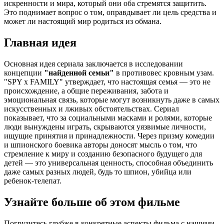
искренности и мира, который они оба стремятся защитить.
Это поднимает вопрос о том, оправдывает ли цель средства и
может ли настоящий мир родиться из обмана.
Главная идея
Основная идея сериала заключается в исследовании
концепции
"найденной семьи"
в противовес кровным узам.
"SPY x FAMILY" утверждает, что настоящая семья — это не
происхождение, а общие переживания, забота и
эмоциональная связь, которые могут возникнуть даже в самых
искусственных и лживых обстоятельствах. Сериал
показывает, что за социальными масками и ролями, которые
люди вынуждены играть, скрываются уязвимые личности,
ищущие принятия и принадлежности. Через призму комедии
и шпионского боевика авторы доносят мысль о том, что
стремление к миру и созданию безопасного будущего для
детей — это универсальная ценность, способная объединить
даже самых разных людей, будь то шпион, убийца или
ребенок-телепат.
Узнайте больше об этом фильме
Погрузитесь глубже в конкретные аспекты фильма с нашими