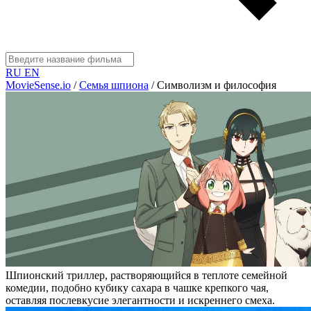
RU
EN
MovieSense.io
/
Семья шпиона
/
Символизм и философия
Шпионский триллер, растворяющийся в теплоте семейной
комедии, подобно кубику сахара в чашке крепкого чая,
оставляя послевкусие элегантности и искреннего смеха.