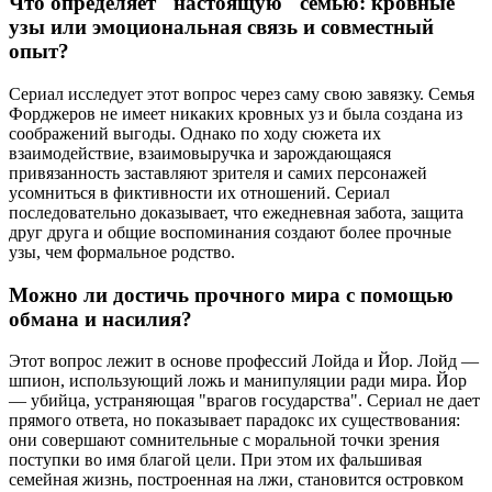
Что определяет "настоящую" семью: кровные
узы или эмоциональная связь и совместный
опыт?
Сериал исследует этот вопрос через саму свою завязку. Семья
Форджеров не имеет никаких кровных уз и была создана из
соображений выгоды. Однако по ходу сюжета их
взаимодействие, взаимовыручка и зарождающаяся
привязанность заставляют зрителя и самих персонажей
усомниться в фиктивности их отношений. Сериал
последовательно доказывает, что ежедневная забота, защита
друг друга и общие воспоминания создают более прочные
узы, чем формальное родство.
Можно ли достичь прочного мира с помощью
обмана и насилия?
Этот вопрос лежит в основе профессий Лойда и Йор. Лойд —
шпион, использующий ложь и манипуляции ради мира. Йор
— убийца, устраняющая "врагов государства". Сериал не дает
прямого ответа, но показывает парадокс их существования:
они совершают сомнительные с моральной точки зрения
поступки во имя благой цели. При этом их фальшивая
семейная жизнь, построенная на лжи, становится островком