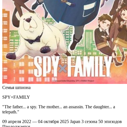
Семья шпиона
SPY×FAMILY
"The father... a spy. The mother... an assassin. The daughter... a
telepath."
09 апреля 2022 — 04 октября 2025
Japan
3 сезона
50 эпизодов
Продолжается