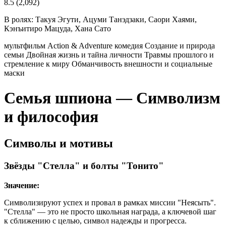
8.5
(2,092)
В ролях:
Такуя Эгути, Ацуми Танэдзаки, Саори Хаями,
Кэнъитиро Мацуда, Хана Сато
мультфильм
Action & Adventure
комедия
Создание и природа
семьи
Двойная жизнь и тайна личности
Травмы прошлого и
стремление к миру
Обманчивость внешности и социальные
маски
Семья шпиона — Символизм
и философия
Символы и мотивы
Звёзды "Стелла" и болты "Тонито"
Значение:
Символизируют успех и провал в рамках миссии "Неясыть".
"Стелла" — это не просто школьная награда, а ключевой шаг
к сближению с целью, символ надежды и прогресса.