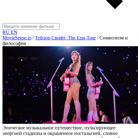
RU
EN
MovieSense.io
/
Тейлор Свифт: The Eras Tour
/
Символизм и
философия
Эпическое музыкальное путешествие, пульсирующее
энергией стадиона и окрашенное ностальгией, словно