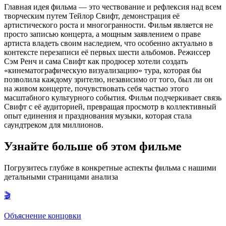
Главная идея фильма — это чествование и рефлексия над всем
творческим путем Тейлор Свифт, демонстрация её
артистического роста и многогранности. Фильм является не
просто записью концерта, а мощным заявлением о праве
артиста владеть своим наследием, что особенно актуально в
контексте перезаписи её первых шести альбомов. Режиссер
Сэм Ренч и сама Свифт как продюсер хотели создать
«кинематографическую визуализацию» тура, которая бы
позволила каждому зрителю, независимо от того, был ли он
на живом концерте, почувствовать себя частью этого
масштабного культурного события. Фильм подчеркивает связь
Свифт с её аудиторией, превращая просмотр в коллективный
опыт единения и празднования музыки, которая стала
саундтреком для миллионов.
Узнайте больше об этом фильме
Погрузитесь глубже в конкретные аспекты фильма с нашими
детальными страницами анализа
🎬
Объяснение концовки