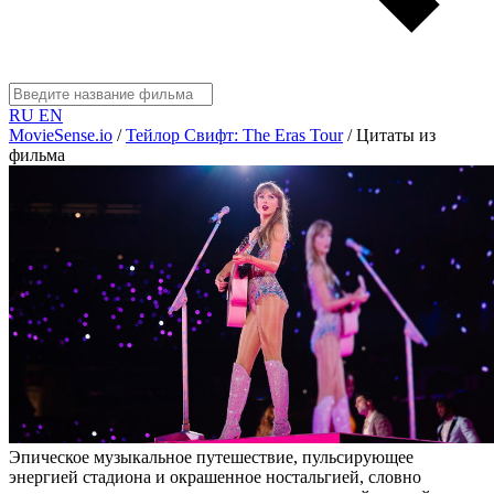
RU
EN
MovieSense.io
/
Тейлор Свифт: The Eras Tour
/
Цитаты из
фильма
Эпическое музыкальное путешествие, пульсирующее
энергией стадиона и окрашенное ностальгией, словно