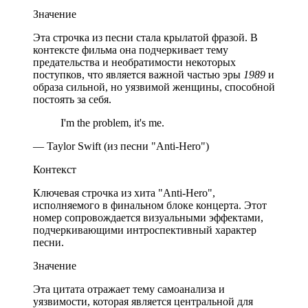
Значение
Эта строчка из песни стала крылатой фразой. В
контексте фильма она подчеркивает тему
предательства и необратимости некоторых
поступков, что является важной частью эры
1989
и
образа сильной, но уязвимой женщины, способной
постоять за себя.
I'm the problem, it's me.
— Taylor Swift (из песни "Anti-Hero")
Контекст
Ключевая строчка из хита "Anti-Hero",
исполняемого в финальном блоке концерта. Этот
номер сопровождается визуальными эффектами,
подчеркивающими интроспективный характер
песни.
Значение
Эта цитата отражает тему самоанализа и
уязвимости, которая является центральной для