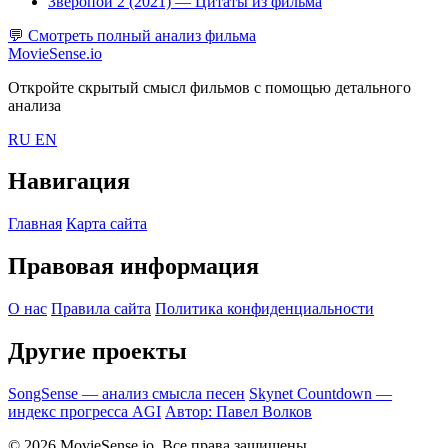
Зверопой 2 (2021)
— Цитаты из фильма
💬
Смотреть полный анализ фильма
MovieSense.io
Откройте скрытый смысл фильмов с помощью детального
анализа
RU
EN
Навигация
Главная
Карта сайта
Правовая информация
О нас
Правила сайта
Политика конфиденциальности
Другие проекты
SongSense — анализ смысла песен
Skynet Countdown —
индекс прогресса AGI
Автор: Павел Волков
© 2026 MovieSense.io. Все права защищены.