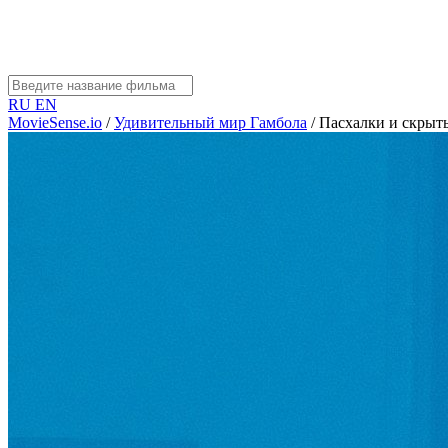
RU
EN
MovieSense.io
/
Удивительный мир Гамбола
/
Пасхалки и скрыт