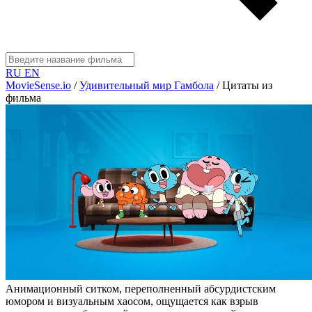
RU
EN
MovieSense.io
/
Удивительный мир Гамбола
/
Цитаты из
фильма
Анимационный ситком, переполненный абсурдистским
юмором и визуальным хаосом, ощущается как взрыв