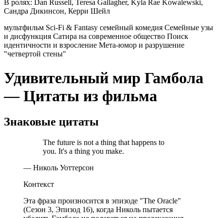
В ролях:
Dan Russell, Teresa Gallagher, Kyla Rae Kowalewski,
Сандра Дикинсон, Керри Шейл
мультфильм
Sci-Fi & Fantasy
семейный
комедия
Семейные узы
и дисфункция
Сатира на современное общество
Поиск
идентичности и взросление
Мета-юмор и разрушение
"четвертой стены"
Удивительный мир Гамбола
— Цитаты из фильма
Знаковые цитаты
The future is not a thing that happens to
you. It's a thing you make.
— Николь Уоттерсон
Контекст
Эта фраза произносится в эпизоде "The Oracle"
(Сезон 3, Эпизод 16), когда Николь пытается