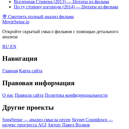
Вселенная Стивена (2013)
— Цитаты из фильма
По ту сторону изгороди (2014)
— Цитаты из фильма
💬
Смотреть полный анализ фильма
MovieSense.io
Откройте скрытый смысл фильмов с помощью детального
анализа
RU
EN
Навигация
Главная
Карта сайта
Правовая информация
О нас
Правила сайта
Политика конфиденциальности
Другие проекты
SongSense — анализ смысла песен
Skynet Countdown —
индекс прогресса AGI
Автор: Павел Волков