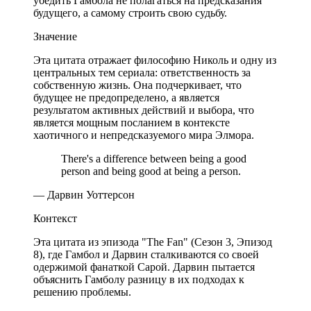
убедить Гамбола не полагаться на предсказания
будущего, а самому строить свою судьбу.
Значение
Эта цитата отражает философию Николь и одну из
центральных тем сериала: ответственность за
собственную жизнь. Она подчеркивает, что
будущее не предопределено, а является
результатом активных действий и выбора, что
является мощным посланием в контексте
хаотичного и непредсказуемого мира Элмора.
There's a difference between being a good
person and being good at being a person.
— Дарвин Уоттерсон
Контекст
Эта цитата из эпизода "The Fan" (Сезон 3, Эпизод
8), где Гамбол и Дарвин сталкиваются со своей
одержимой фанаткой Сарой. Дарвин пытается
объяснить Гамболу разницу в их подходах к
решению проблемы.