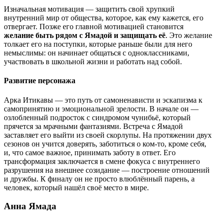
Изначальная мотивация — защитить свой хрупкий
внутренний мир от общества, которое, как ему кажется, его
отвергает. Позже его главной мотивацией становится
желание быть рядом с Ямадой и защищать её
. Это желание
толкает его на поступки, которые раньше были для него
немыслимы: он начинает общаться с одноклассниками,
участвовать в школьной жизни и работать над собой.
Развитие персонажа
Арка Итикавы — это путь от самоненависти и эскапизма к
самопринятию и эмоциональной зрелости. В начале он —
озлобленный подросток с синдромом чунибьё, который
прячется за мрачными фантазиями. Встреча с Ямадой
заставляет его выйти из своей скорлупы. На протяжении двух
сезонов он учится доверять, заботиться о ком-то, кроме себя,
и, что самое важное, принимать заботу в ответ. Его
трансформация заключается в смене фокуса с внутреннего
разрушения на внешнее созидание — построение отношений
и дружбы. К финалу он не просто влюблённый парень, а
человек, который нашёл своё место в мире.
Анна Ямада