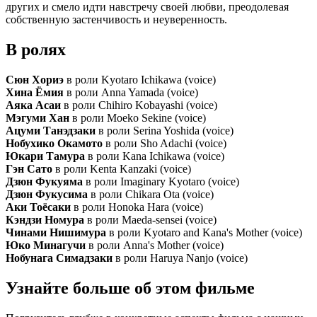
других и смело идти навстречу своей любви, преодолевая
собственную застенчивость и неуверенность.
В ролях
Сюн Хориэ
в роли Kyotaro Ichikawa (voice)
Хина Ёмия
в роли Anna Yamada (voice)
Аяка Асаи
в роли Chihiro Kobayashi (voice)
Мэгуми Хан
в роли Moeko Sekine (voice)
Ацуми Танэдзаки
в роли Serina Yoshida (voice)
Нобухико Окамото
в роли Sho Adachi (voice)
Юкари Тамура
в роли Kana Ichikawa (voice)
Гэн Сато
в роли Kenta Kanzaki (voice)
Дзюн Фукуяма
в роли Imaginary Kyotaro (voice)
Дзюн Фукусима
в роли Chikara Ota (voice)
Аки Тоёсаки
в роли Honoka Hara (voice)
Кэндзи Номура
в роли Maeda-sensei (voice)
Чинами Нишимура
в роли Kyotaro and Kana's Mother (voice)
Юко Минагучи
в роли Anna's Mother (voice)
Нобунага Симадзаки
в роли Haruya Nanjo (voice)
Узнайте больше об этом фильме