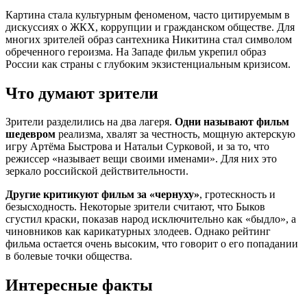
Картина стала культурным феноменом, часто цитируемым в
дискуссиях о ЖКХ, коррупции и гражданском обществе. Для
многих зрителей образ сантехника Никитина стал символом
обреченного героизма. На Западе фильм укрепил образ
России как страны с глубоким экзистенциальным кризисом.
Что думают зрители
Зрители разделились на два лагеря.
Одни называют фильм
шедевром
реализма, хвалят за честность, мощную актерскую
игру Артёма Быстрова и Натальи Сурковой, и за то, что
режиссер «называет вещи своими именами». Для них это
зеркало российской действительности.
Другие критикуют фильм за «чернуху»
, гротескность и
безысходность. Некоторые зрители считают, что Быков
сгустил краски, показав народ исключительно как «быдло», а
чиновников как карикатурных злодеев. Однако рейтинг
фильма остается очень высоким, что говорит о его попадании
в болевые точки общества.
Интересные факты