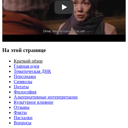
Смотреть трейлер
На этой странице
Краткий обзор
Главная идея
Тематическая ДНК
Персонажи
Символы
Цитаты
Философия
Альтернативные интерпретации
Культурное влияние
Отзывы
Факты
Пасхалки
Вопросы