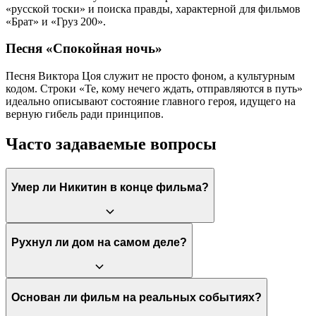
«русской тоски» и поиска правды, характерной для фильмов
«Брат» и «Груз 200».
Песня «Спокойная ночь»
Песня Виктора Цоя служит не просто фоном, а культурным
кодом. Строки «Те, кому нечего ждать, отправляются в путь»
идеально описывают состояние главного героя, идущего на
верную гибель ради принципов.
Часто задаваемые вопросы
Умер ли Никитин в конце фильма?
Финал остается открытым. Никитин лежит неподвижно в
Рухнул ли дом на самом деле?
позе эмбриона после жестокого избиения. Режиссер Юрий
Быков в интервью намекал, что шансов выжить у героя мало,
но прямо не показал смерть, оставляя зрителю право на
интерпретацию.
В фильме дом остается стоять в финальном кадре. Однако
Основан ли фильм на реальных событиях?
трещина показана как реальная и критическая. Смысл