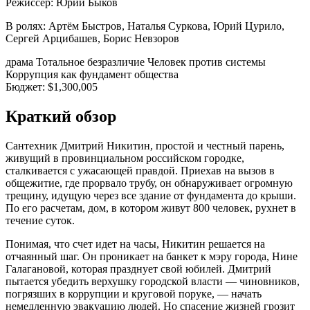
Режиссер:
Юрий Быков
В ролях:
Артём Быстров, Наталья Суркова, Юрий Цурило,
Сергей Арцибашев, Борис Невзоров
драма
Тотальное безразличие
Человек против системы
Коррупция как фундамент общества
Бюджет:
$1,300,005
Краткий обзор
Сантехник Дмитрий Никитин, простой и честный парень,
живущий в провинциальном российском городке,
сталкивается с ужасающей правдой. Приехав на вызов в
общежитие, где прорвало трубу, он обнаруживает огромную
трещину, идущую через все здание от фундамента до крыши.
По его расчетам, дом, в котором живут 800 человек, рухнет в
течение суток.
Понимая, что счет идет на часы, Никитин решается на
отчаянный шаг. Он проникает на банкет к мэру города, Нине
Галагановой, которая празднует свой юбилей. Дмитрий
пытается убедить верхушку городской власти — чиновников,
погрязших в коррупции и круговой поруке, — начать
немедленную эвакуацию людей. Но спасение жизней грозит