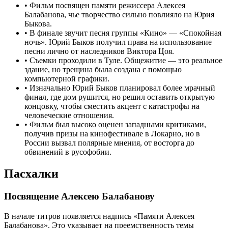
•
Фильм посвящен памяти режиссера Алексея
Балабанова, чье творчество сильно повлияло на Юрия
Быкова.
•
В финале звучит песня группы «Кино» — «Спокойная
ночь». Юрий Быков получил права на использование
песни лично от наследников Виктора Цоя.
•
Съемки проходили в Туле. Общежитие — это реальное
здание, но трещина была создана с помощью
компьютерной графики.
•
Изначально Юрий Быков планировал более мрачный
финал, где дом рушится, но решил оставить открытую
концовку, чтобы сместить акцент с катастрофы на
человеческие отношения.
•
Фильм был высоко оценен западными критиками,
получив призы на кинофестивале в Локарно, но в
России вызвал полярные мнения, от восторга до
обвинений в русофобии.
Пасхалки
Посвящение Алексею Балабанову
В начале титров появляется надпись «Памяти Алексея
Балабанова». Это указывает на преемственность темы