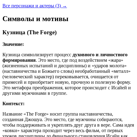
Все персонажи и актеры (3)
→
Символы и мотивы
Кузница (The Forge)
Значение:
Кузница символизирует процесс
духовного и личностного
формирования
. Это место, где под воздействием «жара»
(жизненных испытаний и дисциплины) и «ударов молота»
(наставничества и Божьего слова) необработанный «металл»
(человеческий характер) перековывается, очищается от
примесей и приобретает новую, прочную и полезную форму.
Это метафора преображения, которое происходит с Исайей и
другими мужчинами в группе.
Контекст:
Название «The Forge» носит группа наставничества,
созданная Джошуа. Это место, где мужчины собираются,
чтобы поддерживать и укреплять друг друга в вере. Сама идея
«ковки» характера проходит через весь фильм, от первых
уроков дисциплины до финального становления Исайи как