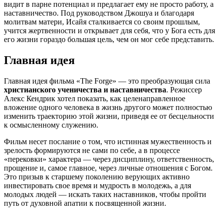
видит в парне потенциал и предлагает ему не просто работу, а
наставничество. Под руководством Джошуа и благодаря
молитвам матери, Исайя сталкивается со своим прошлым,
учится жертвенности и открывает для себя, что у Бога есть для
его жизни гораздо большая цель, чем он мог себе представить.
Главная идея
Главная идея фильма «The Forge» — это преобразующая сила
христианского ученичества и наставничества
. Режиссер
Алекс Кендрик хотел показать, как целенаправленное
вложение одного человека в жизнь другого может полностью
изменить траекторию этой жизни, приведя ее от бесцельности
к осмысленному служению.
Фильм несет послание о том, что истинная мужественность и
зрелость формируются не сами по себе, а в процессе
«перековки» характера — через дисциплину, ответственность,
прощение и, самое главное, через личные отношения с Богом.
Это призыв к старшему поколению верующих активно
инвестировать свое время и мудрость в молодежь, а для
молодых людей — искать таких наставников, чтобы пройти
путь от духовной апатии к посвященной жизни.