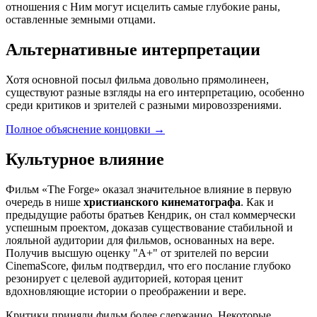
отношения с Ним могут исцелить самые глубокие раны,
оставленные земными отцами.
Альтернативные интерпретации
Хотя основной посыл фильма довольно прямолинеен,
существуют разные взгляды на его интерпретацию, особенно
среди критиков и зрителей с разными мировоззрениями.
Полное объяснение концовки
→
Культурное влияние
Фильм «The Forge» оказал значительное влияние в первую
очередь в нише
христианского кинематографа
. Как и
предыдущие работы братьев Кендрик, он стал коммерчески
успешным проектом, доказав существование стабильной и
лояльной аудитории для фильмов, основанных на вере.
Получив высшую оценку "A+" от зрителей по версии
CinemaScore, фильм подтвердил, что его послание глубоко
резонирует с целевой аудиторией, которая ценит
вдохновляющие истории о преображении и вере.
Критики приняли фильм более сдержанно. Некоторые