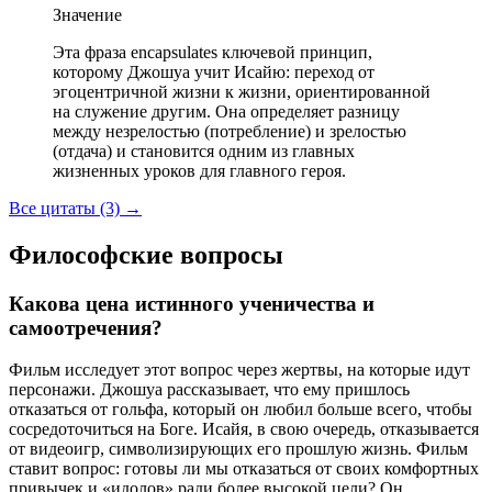
Значение
Эта фраза encapsulates ключевой принцип,
которому Джошуа учит Исайю: переход от
эгоцентричной жизни к жизни, ориентированной
на служение другим. Она определяет разницу
между незрелостью (потребление) и зрелостью
(отдача) и становится одним из главных
жизненных уроков для главного героя.
Все цитаты (3)
→
Философские вопросы
Какова цена истинного ученичества и
самоотречения?
Фильм исследует этот вопрос через жертвы, на которые идут
персонажи. Джошуа рассказывает, что ему пришлось
отказаться от гольфа, который он любил больше всего, чтобы
сосредоточиться на Боге. Исайя, в свою очередь, отказывается
от видеоигр, символизирующих его прошлую жизнь. Фильм
ставит вопрос: готовы ли мы отказаться от своих комфортных
привычек и «идолов» ради более высокой цели? Он