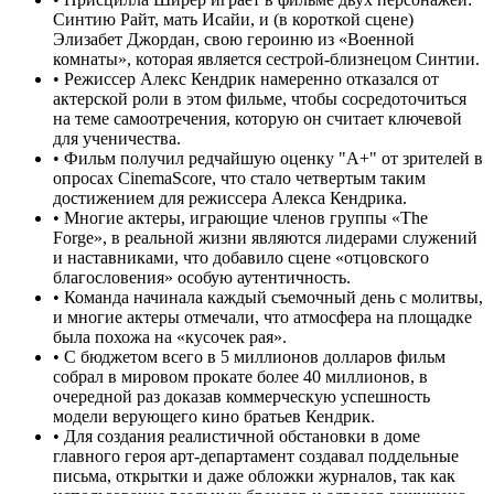
Синтию Райт, мать Исайи, и (в короткой сцене)
Элизабет Джордан, свою героиню из «Военной
комнаты», которая является сестрой-близнецом Синтии.
•
Режиссер Алекс Кендрик намеренно отказался от
актерской роли в этом фильме, чтобы сосредоточиться
на теме самоотречения, которую он считает ключевой
для ученичества.
•
Фильм получил редчайшую оценку "A+" от зрителей в
опросах CinemaScore, что стало четвертым таким
достижением для режиссера Алекса Кендрика.
•
Многие актеры, играющие членов группы «The
Forge», в реальной жизни являются лидерами служений
и наставниками, что добавило сцене «отцовского
благословения» особую аутентичность.
•
Команда начинала каждый съемочный день с молитвы,
и многие актеры отмечали, что атмосфера на площадке
была похожа на «кусочек рая».
•
С бюджетом всего в 5 миллионов долларов фильм
собрал в мировом прокате более 40 миллионов, в
очередной раз доказав коммерческую успешность
модели верующего кино братьев Кендрик.
•
Для создания реалистичной обстановки в доме
главного героя арт-департамент создавал поддельные
письма, открытки и даже обложки журналов, так как