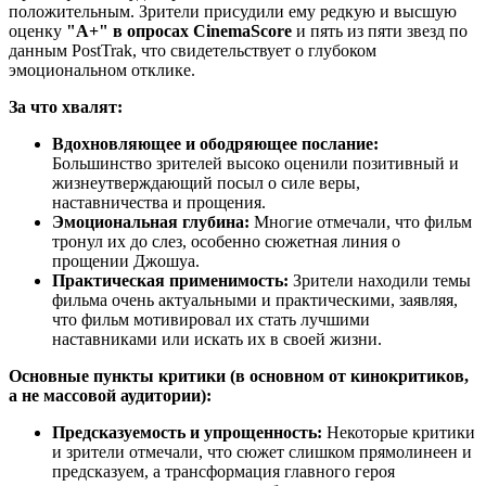
положительным. Зрители присудили ему редкую и высшую
оценку
"A+" в опросах CinemaScore
и пять из пяти звезд по
данным PostTrak, что свидетельствует о глубоком
эмоциональном отклике.
За что хвалят:
Вдохновляющее и ободряющее послание:
Большинство зрителей высоко оценили позитивный и
жизнеутверждающий посыл о силе веры,
наставничества и прощения.
Эмоциональная глубина:
Многие отмечали, что фильм
тронул их до слез, особенно сюжетная линия о
прощении Джошуа.
Практическая применимость:
Зрители находили темы
фильма очень актуальными и практическими, заявляя,
что фильм мотивировал их стать лучшими
наставниками или искать их в своей жизни.
Основные пункты критики (в основном от кинокритиков,
а не массовой аудитории):
Предсказуемость и упрощенность:
Некоторые критики
и зрители отмечали, что сюжет слишком прямолинеен и
предсказуем, а трансформация главного героя