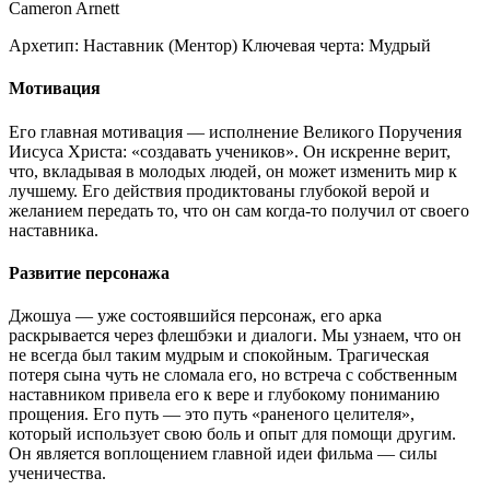
Cameron Arnett
Архетип:
Наставник (Ментор)
Ключевая черта:
Мудрый
Мотивация
Его главная мотивация — исполнение Великого Поручения
Иисуса Христа: «создавать учеников». Он искренне верит,
что, вкладывая в молодых людей, он может изменить мир к
лучшему. Его действия продиктованы глубокой верой и
желанием передать то, что он сам когда-то получил от своего
наставника.
Развитие персонажа
Джошуа — уже состоявшийся персонаж, его арка
раскрывается через флешбэки и диалоги. Мы узнаем, что он
не всегда был таким мудрым и спокойным. Трагическая
потеря сына чуть не сломала его, но встреча с собственным
наставником привела его к вере и глубокому пониманию
прощения. Его путь — это путь «раненого целителя»,
который использует свою боль и опыт для помощи другим.
Он является воплощением главной идеи фильма — силы
ученичества.