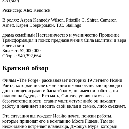
8.3
(300)
Режиссер:
Alex Kendrick
В ролях:
Aspen Kennedy Wilson, Priscilla C. Shirer, Cameron
Arnett, Карен Эберкромби, T.C. Stallings
драма
семейный
Наставничество и ученичество
Прощение
Трансформация и поиск предназначения
Сила молитвы и вера
в действии
Бюджет:
$5,000,000
Сборы:
$40,392,664
Краткий обзор
Фильм «The Forge» рассказывает историю 19-летнего Исайи
Райта, который после окончания школы бесцельно проводит
дни за видеоиграми и баскетболом, не имея ни работы, ни
планов на будущее. Его мать, Синтия, уставшая от его
безответственности, ставит ультиматум: либо он находит
работу и начинает вносить свой вклад в семью, либо съезжает.
Эта ситуация вынуждает Исайю начать поиски работы,
которые приводят его в компанию Moore Fitness. Там он
неожиданно встречает владельца, Джошуа Мура, который