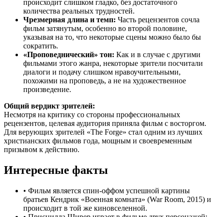
происходит слишком гладко, без достаточного
количества реальных трудностей.
Чрезмерная длина и темп:
Часть рецензентов сочла
фильм затянутым, особенно во второй половине,
указывая на то, что некоторые сцены можно было бы
сократить.
«Проповеднический» тон:
Как и в случае с другими
фильмами этого жанра, некоторые зрители посчитали
диалоги и подачу слишком нравоучительными,
похожими на проповедь, а не на художественное
произведение.
Общий вердикт зрителей:
Несмотря на критику со стороны профессиональных
рецензентов, целевая аудитория приняла фильм с восторгом.
Для верующих зрителей «The Forge» стал одним из лучших
христианских фильмов года, мощным и своевременным
призывом к действию.
Интересные факты
•
Фильм является спин-оффом успешной картины
братьев Кендрик «Военная комната» (War Room, 2015) и
происходит в той же киновселенной.
•
Присцилла Ширер играет в фильме двух персонажей: