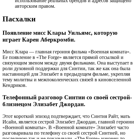
использование реальных брендов и адресов защищено
авторским правом.
Пасхалки
Появление мисс Клары Уильямс, которую
играет Карен Аберкромби.
Мисс Клара — главная героиня фильма «Военная комната».
Ее появление в «The Forge» является прямой отсылкой и
связующим звеном между двумя фильмами. Она выступает в
роли духовной поддержки для Синтии, так же как она была
наставницей для Элизабет в предыдущем фильме, укрепляя
тему молитвы и межпоколенческих связей в киновселенной
Кендриков.
Телефонный разговор Синтии со своей сестрой-
близнецом Элизабет Джордан.
Этот короткий эпизод подтверждает, что Синтия Райт, мать
Исайи, является сестрой Элизабет Джордан, главной героини
«Военной комнаты». В «Военной комнате» Элизабет часто
разговаривала по телефону со своей сестрой Синтией, но
последнюю так и не показывали. «The Forge» наконец-то