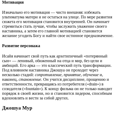
Мотивация
Изначально его мотивация — чисто внешняя: избежать
ультиматума матери и не остаться на улице. По мере развития
сюжета его мотивация становится внутренней. Он начинает
стремиться стать лучше, чтобы заслужить уважение своего
наставника, а затем его главной мотивацией становится
желание угодить Богу и найти свое истинное предназначение.
Развитие персонажа
Исайя начинает свой путь как архетипичный «потерянный
сын» — ленивый, обиженный на отца и мир, без цели и
амбиций. Его арка — это классический путь трансформации.
Под влиянием наставника Джошуа он проходит через
несколько стадий:
сопротивление
,
принятие
,
обучение
и,
наконец,
становление
. Он учится дисциплине, прощению и
ответственности, превращаясь из потребителя («drain») в
созидателя («fountain»). К концу фильма он не только наводит
порядок в своей жизни, но и становится лидером, способным
вдохновлять и вести за собой других.
Джошуа Мур