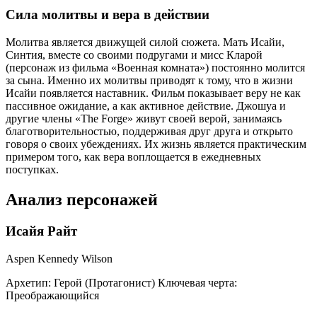
Сила молитвы и вера в действии
Молитва является движущей силой сюжета. Мать Исайи,
Синтия, вместе со своими подругами и мисс Кларой
(персонаж из фильма «Военная комната») постоянно молится
за сына. Именно их молитвы приводят к тому, что в жизни
Исайи появляется наставник. Фильм показывает веру не как
пассивное ожидание, а как активное действие. Джошуа и
другие члены «The Forge» живут своей верой, занимаясь
благотворительностью, поддерживая друг друга и открыто
говоря о своих убеждениях. Их жизнь является практическим
примером того, как вера воплощается в ежедневных
поступках.
Анализ персонажей
Исайя Райт
Aspen Kennedy Wilson
Архетип:
Герой (Протагонист)
Ключевая черта:
Преображающийся