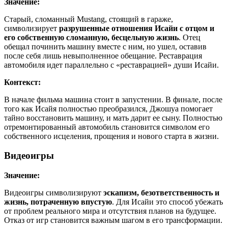
Значение:
Старый, сломанный Mustang, стоящий в гараже,
символизирует
разрушенные отношения Исайи с отцом и
его собственную сломанную, бесцельную жизнь
. Отец
обещал починить машину вместе с ним, но ушел, оставив
после себя лишь невыполненное обещание. Реставрация
автомобиля идет параллельно с «реставрацией» души Исайи.
Контекст:
В начале фильма машина стоит в запустении. В финале, после
того как Исайя полностью преобразился, Джошуа помогает
тайно восстановить машину, и мать дарит ее сыну. Полностью
отремонтированный автомобиль становится символом его
собственного исцеления, прощения и нового старта в жизни.
Видеоигры
Значение:
Видеоигры символизируют
эскапизм, безответственность и
жизнь, потраченную впустую
. Для Исайи это способ убежать
от проблем реального мира и отсутствия планов на будущее.
Отказ от игр становится важным шагом в его трансформации.