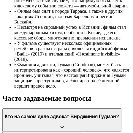
или «Несчастный случай», что напрямую отсылает к
ключевому событию сюжета — автомобильной аварии.
•
Фильм был снят в городе Тарраса, а также в других
локациях Испании, включая Барселону и регион
Бискайя.
•
Несмотря на скромный успех в Испании, фильм стал
международным хитом, особенно в Китае, где его
кассовые сборы многократно превысили испанские.
•
У фильма существует несколько официальных
ремейков в разных странах, включая индийский фильм
«Badla» (2019) и итальянский «Il testimone invisibile»
(2018).
•
Фамилия адвоката, Гудман (Goodman), может быть
интерпретирована как «хороший человек», что является
иронией, учитывая, что настоящая Вирджиния Гудман
защищает преступников, а Эльвира под её личиной
вершит правое дело.
Часто задаваемые вопросы
Кто на самом деле адвокат Вирджиния Гудман?