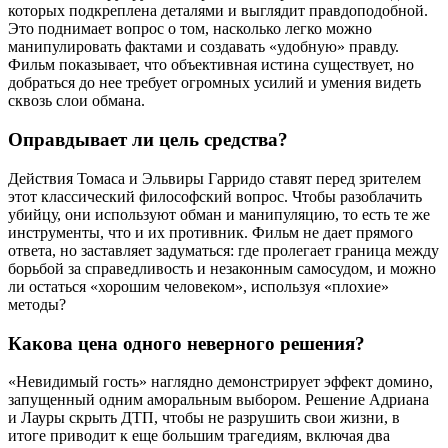
которых подкреплена деталями и выглядит правдоподобной.
Это поднимает вопрос о том, насколько легко можно
манипулировать фактами и создавать «удобную» правду.
Фильм показывает, что объективная истина существует, но
добраться до нее требует огромных усилий и умения видеть
сквозь слои обмана.
Оправдывает ли цель средства?
Действия Томаса и Эльвиры Гарридо ставят перед зрителем
этот классический философский вопрос. Чтобы разоблачить
убийцу, они используют обман и манипуляцию, то есть те же
инструменты, что и их противник. Фильм не дает прямого
ответа, но заставляет задуматься: где пролегает граница между
борьбой за справедливость и незаконным самосудом, и можно
ли остаться «хорошим человеком», используя «плохие»
методы?
Какова цена одного неверного решения?
«Невидимый гость» наглядно демонстрирует эффект домино,
запущенный одним аморальным выбором. Решение Адриана
и Лауры скрыть ДТП, чтобы не разрушить свои жизни, в
итоге приводит к еще большим трагедиям, включая два