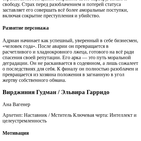
свободу. Страх перед разоблачением и потерей статуса
заставляет его совершать всё более аморальные поступки,
включая сокрытие преступления и убийство.
Развитие персонажа
Адриан начинает как успешный, уверенный в себе бизнесмен,
«человек года». После аварии он превращается в
расчетливого и хладнокровного лжеца, готового на всё ради
спасения своей репутации. Его арка — это путь моральной
деградации. Он не раскаивается в содеянном, а лишь сожалеет
о последствиях для себя. К финалу он полностью разоблачен и
превращается из хозяина положения в загнанную в угол
жертву собственного обмана.
Вирджиния Гудман / Эльвира Гарридо
Ана Вагенер
Архетип:
Наставник / Мститель
Ключевая черта:
Интеллект и
целеустремленность
Мотивация