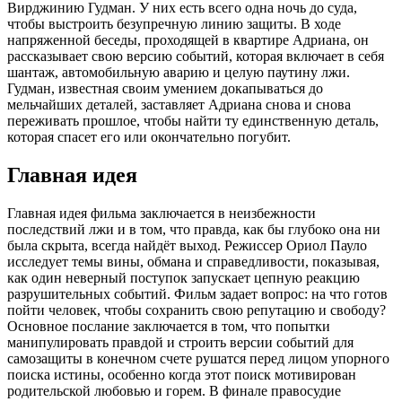
Вирджинию Гудман. У них есть всего одна ночь до суда,
чтобы выстроить безупречную линию защиты. В ходе
напряженной беседы, проходящей в квартире Адриана, он
рассказывает свою версию событий, которая включает в себя
шантаж, автомобильную аварию и целую паутину лжи.
Гудман, известная своим умением докапываться до
мельчайших деталей, заставляет Адриана снова и снова
переживать прошлое, чтобы найти ту единственную деталь,
которая спасет его или окончательно погубит.
Главная идея
Главная идея фильма заключается в неизбежности
последствий лжи и в том, что правда, как бы глубоко она ни
была скрыта, всегда найдёт выход. Режиссер Ориол Пауло
исследует темы вины, обмана и справедливости, показывая,
как один неверный поступок запускает цепную реакцию
разрушительных событий. Фильм задает вопрос: на что готов
пойти человек, чтобы сохранить свою репутацию и свободу?
Основное послание заключается в том, что попытки
манипулировать правдой и строить версии событий для
самозащиты в конечном счете рушатся перед лицом упорного
поиска истины, особенно когда этот поиск мотивирован
родительской любовью и горем. В финале правосудие