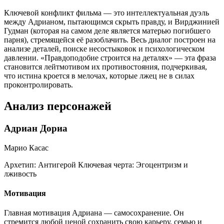
Ключевой конфликт фильма — это интеллектуальная дуэль
между Адрианом, пытающимся скрыть правду, и Вирджинией
Гудман (которая на самом деле является матерью погибшего
парня), стремящейся её разоблачить. Весь диалог построен на
анализе деталей, поиске несостыковок и психологическом
давлении. «Правдоподобие строится на деталях» — эта фраза
становится лейтмотивом их противостояния, подчеркивая,
что истина кроется в мелочах, которые лжец не в силах
проконтролировать.
Анализ персонажей
Адриан Дориа
Марио Касас
Архетип:
Антигерой
Ключевая черта:
Эгоцентризм и
лживость
Мотивация
Главная мотивация Адриана — самосохранение. Он
стремится любой ценой сохранить свою карьеру, семью и