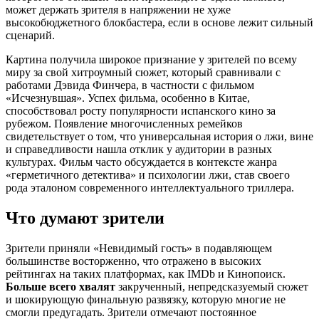
может держать зрителя в напряжении не хуже
высокобюджетного блокбастера, если в основе лежит сильный
сценарий.
Картина получила широкое признание у зрителей по всему
миру за свой хитроумный сюжет, который сравнивали с
работами Дэвида Финчера, в частности с фильмом
«Исчезнувшая». Успех фильма, особенно в Китае,
способствовал росту популярности испанского кино за
рубежом. Появление многочисленных ремейков
свидетельствует о том, что универсальная история о лжи, вине
и справедливости нашла отклик у аудитории в разных
культурах. Фильм часто обсуждается в контексте жанра
«герметичного детектива» и психологии лжи, став своего
рода эталоном современного интеллектуального триллера.
Что думают зрители
Зрители приняли «Невидимый гость» в подавляющем
большинстве восторженно, что отражено в высоких
рейтингах на таких платформах, как IMDb и Кинопоиск.
Больше всего хвалят
закрученный, непредсказуемый сюжет
и шокирующую финальную развязку, которую многие не
смогли предугадать. Зрители отмечают постоянное