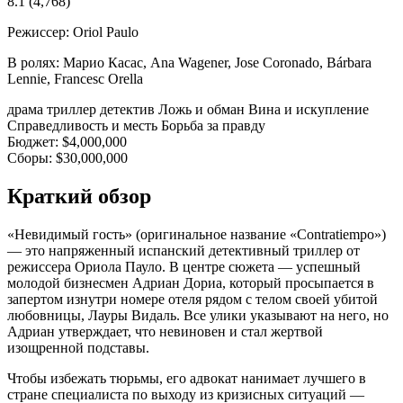
8.1
(4,768)
Режиссер:
Oriol Paulo
В ролях:
Марио Касас, Ana Wagener, Jose Coronado, Bárbara
Lennie, Francesc Orella
драма
триллер
детектив
Ложь и обман
Вина и искупление
Справедливость и месть
Борьба за правду
Бюджет:
$4,000,000
Сборы:
$30,000,000
Краткий обзор
«Невидимый гость» (оригинальное название «Contratiempo»)
— это напряженный испанский детективный триллер от
режиссера Ориола Пауло. В центре сюжета — успешный
молодой бизнесмен Адриан Дориа, который просыпается в
запертом изнутри номере отеля рядом с телом своей убитой
любовницы, Лауры Видаль. Все улики указывают на него, но
Адриан утверждает, что невиновен и стал жертвой
изощренной подставы.
Чтобы избежать тюрьмы, его адвокат нанимает лучшего в
стране специалиста по выходу из кризисных ситуаций —