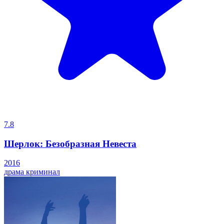
7.8
Шерлок: Безобразная Невеста
2016
драма
криминал