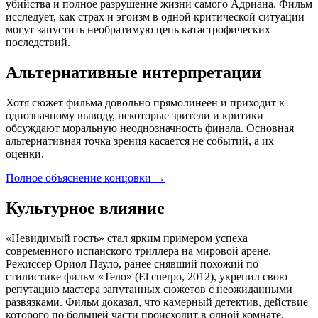
убийства и полное разрушение жизни самого Адриана. Фильм
исследует, как страх и эгоизм в одной критической ситуации
могут запустить необратимую цепь катастрофических
последствий.
Альтернативные интерпретации
Хотя сюжет фильма довольно прямолинеен и приходит к
однозначному выводу, некоторые зрители и критики
обсуждают моральную неоднозначность финала. Основная
альтернативная точка зрения касается не событий, а их
оценки.
Полное объяснение концовки
→
Культурное влияние
«Невидимый гость» стал ярким примером успеха
современного испанского триллера на мировой арене.
Режиссер Ориол Пауло, ранее снявший похожий по
стилистике фильм «Тело» (El cuerpo, 2012), укрепил свою
репутацию мастера запутанных сюжетов с неожиданными
развязками. Фильм доказал, что камерный детектив, действие
которого по большей части происходит в одной комнате,