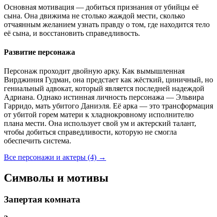
Основная мотивация — добиться признания от убийцы её
сына. Она движима не столько жаждой мести, сколько
отчаянным желанием узнать правду о том, где находится тело
её сына, и восстановить справедливость.
Развитие персонажа
Персонаж проходит двойную арку. Как вымышленная
Вирджиния Гудман, она предстает как жёсткий, циничный, но
гениальный адвокат, который является последней надеждой
Адриана. Однако истинная личность персонажа — Эльвира
Гарридо, мать убитого Даниэля. Её арка — это трансформация
от убитой горем матери к хладнокровному исполнителю
плана мести. Она использует свой ум и актерский талант,
чтобы добиться справедливости, которую не смогла
обеспечить система.
Все персонажи и актеры (4)
→
Символы и мотивы
Запертая комната