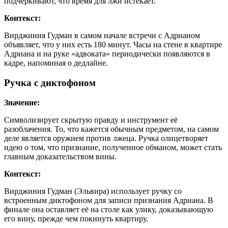
подчеркивают, что время для лжи истекает.
Контекст:
Вирджиния Гудман в самом начале встречи с Адрианом
объявляет, что у них есть 180 минут. Часы на стене в квартире
Адриана и на руке «адвоката» периодически появляются в
кадре, напоминая о дедлайне.
Ручка с диктофоном
Значение:
Символизирует скрытую правду и инструмент её
разоблачения. То, что кажется обычным предметом, на самом
деле является оружием против лжеца. Ручка олицетворяет
идею о том, что признание, полученное обманом, может стать
главным доказательством вины.
Контекст:
Вирджиния Гудман (Эльвира) использует ручку со
встроенным диктофоном для записи признания Адриана. В
финале она оставляет её на столе как улику, доказывающую
его вину, прежде чем покинуть квартиру.